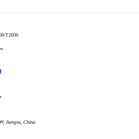
..
0
.
र, Jiangsu, China