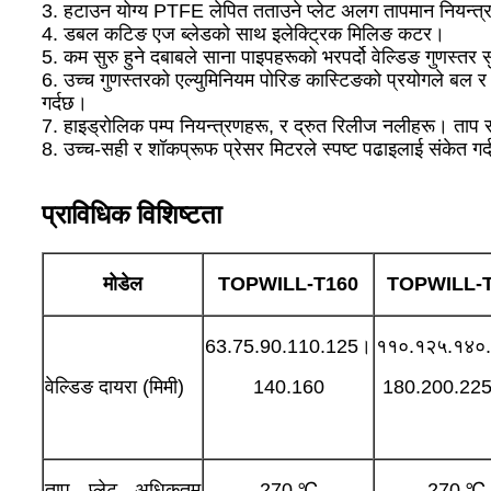
3. हटाउन योग्य PTFE लेपित तताउने प्लेट अलग तापमान नियन्त्
4. डबल कटिङ एज ब्लेडको साथ इलेक्ट्रिक मिलिङ कटर।
5. कम सुरु हुने दबाबले साना पाइपहरूको भरपर्दो वेल्डिङ गुणस्तर स
6. उच्च गुणस्तरको एल्युमिनियम पोरिङ कास्टिङको प्रयोगले बल र 
गर्दछ।
7. हाइड्रोलिक पम्प नियन्त्रणहरू, र द्रुत रिलीज नलीहरू। ता
8. उच्च-सही र शॉकप्रूफ प्रेसर मिटरले स्पष्ट पढाइलाई संकेत गर
प्राविधिक विशिष्टता
मोडेल
TOPWILL-T
160
TOPWILL-
63.75.90.110.125।
११०.१२५.१४०
वेल्डिङ दायरा (मिमी)
140.160
180.200.225
ताप प्लेट अधिकतम
270 ℃
270 ℃