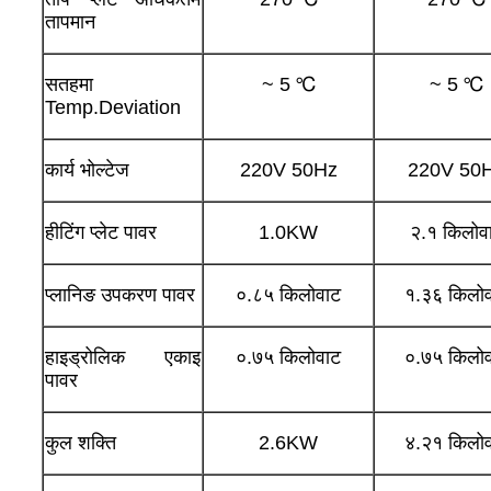
तापमान
सतहमा
~ 5 ℃
~ 5 ℃
Temp.Deviation
कार्य भोल्टेज
220V 50Hz
220V 50
हीटिंग प्लेट पावर
1.0KW
२.१ किलोव
प्लानिङ उपकरण पावर
०.८५ किलोवाट
१.३६ किलो
हाइड्रोलिक एकाइ
०.७५ किलोवाट
०.७५ किलो
पावर
कुल शक्ति
2.6KW
४.२१ किलो