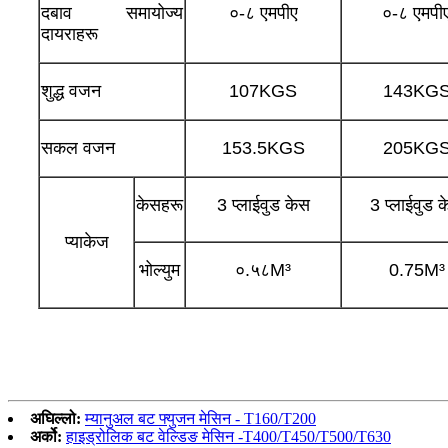
दबाव समायोज्य
०-८ एमपीए
०-८ एमपी
दायराहरू
शुद्ध वजन
107KGS
143KG
सकल वजन
153.5KGS
205KG
केसहरू
3 प्लाईवुड केस
3 प्लाईवुड 
प्याकेज
भोल्युम
०.५८M³
0.75M³
अघिल्लो:
म्यानुअल बट फ्युजन मेसिन - T160/T200
अर्को:
हाइड्रोलिक बट वेल्डिङ मेसिन -T400/T450/T500/T630