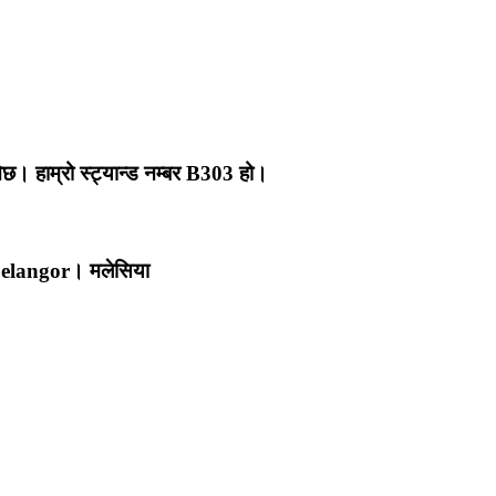
 हाम्रो स्ट्यान्ड नम्बर B303 हो।
Selangor। मलेसिया