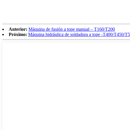
Anterior:
Máquina de fusión a tope manual – T160/T200
Próximo:
Máquina hidráulica de soldadura a tope -T400/T450/T