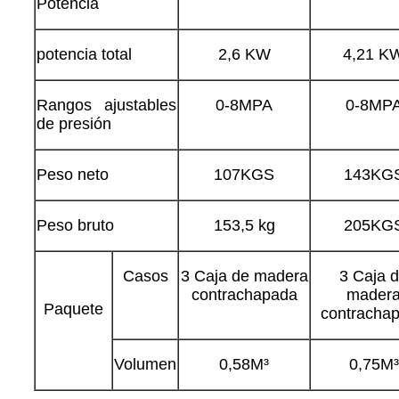
Potencia
potencia total
2,6 KW
4,21 K
Rangos ajustables
0-8MPA
0-8MP
de presión
Peso neto
107KGS
143KG
Peso bruto
153,5 kg
205KG
Casos
3 Caja de madera
3 Caja 
contrachapada
mader
Paquete
contracha
Volumen
0,58M³
0,75M³