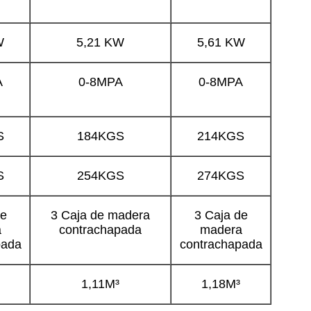
W
5,21 KW
5,61 KW
A
0-8MPA
0-8MPA
S
184KGS
214KGS
S
254KGS
274KGS
de
3 Caja de madera
3 Caja de
a
contrachapada
madera
pada
contrachapada
1,11M³
1,18M³