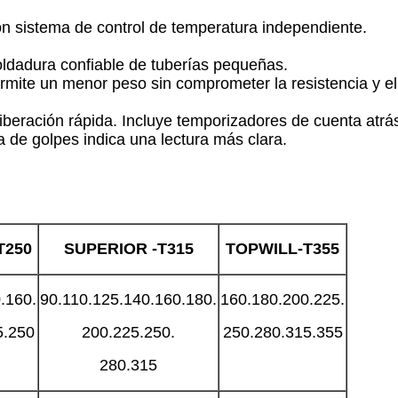
on sistema de control de temperatura independiente.
soldadura confiable de tuberías pequeñas.
ermite un menor peso sin comprometer la resistencia y el
beración rápida. Incluye temporizadores de cuenta atrás 
a de golpes indica una lectura más clara.
T
250
SUPERIOR
-T
315
TOPWILL-T
355
.160.
90.110.125.140.160.180.
160.180.200.225.
5.250
200.225.250.
250.280.315.355
280.315