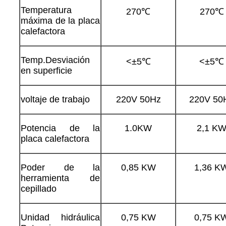
Temperatura
270℃
270℃
máxima de la placa
calefactora
Temp.Desviación
<±5℃
<±5℃
en superficie
voltaje de trabajo
220V 50Hz
220V 50
Potencia de la
1.0KW
2,1 K
placa calefactora
Poder de la
0,85 KW
1,36 K
herramienta de
cepillado
Unidad hidráulica
0,75 KW
0,75 K