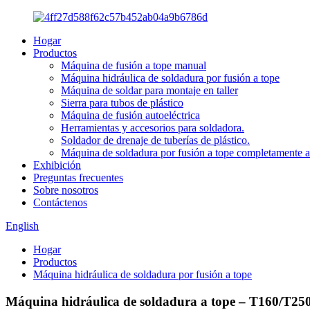
Hogar
Productos
Máquina de fusión a tope manual
Máquina hidráulica de soldadura por fusión a tope
Máquina de soldar para montaje en taller
Sierra para tubos de plástico
Máquina de fusión autoeléctrica
Herramientas y accesorios para soldadora.
Soldador de drenaje de tuberías de plástico.
Máquina de soldadura por fusión a tope completamente 
Exhibición
Preguntas frecuentes
Sobre nosotros
Contáctenos
English
Hogar
Productos
Máquina hidráulica de soldadura por fusión a tope
Máquina hidráulica de soldadura a tope – T160/T2