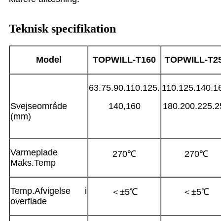
Teknisk specifikation
Model
TOPWILL-T
160
TOPWILL-T
2
63.75.90.110.125.
110.125.140.1
Svejseområde
140,160
180.200.225.2
(mm)
Varmeplade
270℃
270℃
Maks.Temp
Temp.Afvigelse i
＜±5℃
＜±5℃
overflade