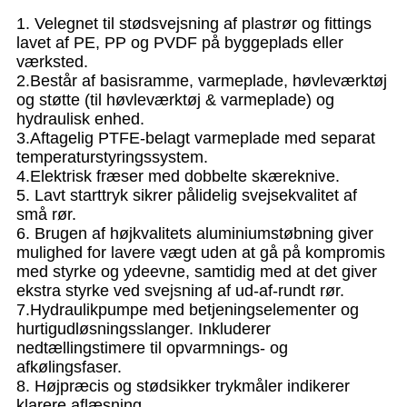
1. Velegnet til stødsvejsning af plastrør og fittings
lavet af PE, PP og PVDF på byggeplads eller
værksted.
2.Består af basisramme, varmeplade, høvleværktøj
og støtte (til høvleværktøj & varmeplade) og
hydraulisk enhed.
3.Aftagelig PTFE-belagt varmeplade med separat
temperaturstyringssystem.
4.Elektrisk fræser med dobbelte skæreknive.
5. Lavt starttryk sikrer pålidelig svejsekvalitet af
små rør.
6. Brugen af ​​højkvalitets aluminiumstøbning giver
mulighed for lavere vægt uden at gå på kompromis
med styrke og ydeevne, samtidig med at det giver
ekstra styrke ved svejsning af ud-af-rundt rør.
7.Hydraulikpumpe med betjeningselementer og
hurtigudløsningsslanger. Inkluderer
nedtællingstimere til opvarmnings- og
afkølingsfaser.
8. Højpræcis og stødsikker trykmåler indikerer
klarere aflæsning.