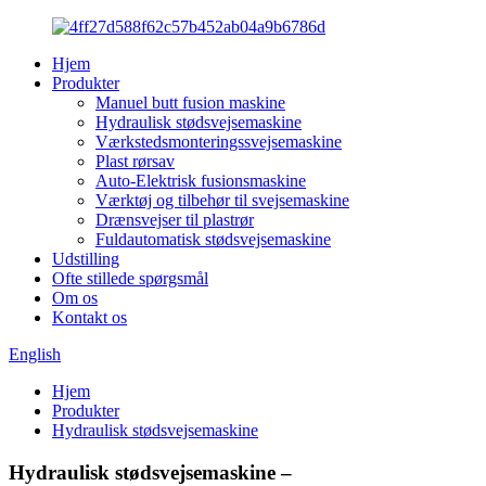
Hjem
Produkter
Manuel butt fusion maskine
Hydraulisk stødsvejsemaskine
Værkstedsmonteringssvejsemaskine
Plast rørsav
Auto-Elektrisk fusionsmaskine
Værktøj og tilbehør til svejsemaskine
Drænsvejser til plastrør
Fuldautomatisk stødsvejsemaskine
Udstilling
Ofte stillede spørgsmål
Om os
Kontakt os
English
Hjem
Produkter
Hydraulisk stødsvejsemaskine
Hydraulisk stødsvejsemaskine –