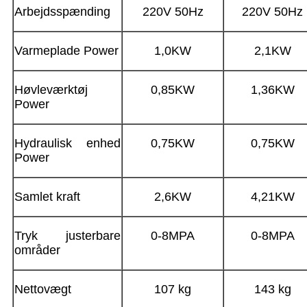
Arbejdsspænding
220V 50Hz
220V 50Hz
Varmeplade Power
1,0KW
2,1KW
Høvleværktøj
0,85KW
1,36KW
Power
Hydraulisk enhed
0,75KW
0,75KW
Power
Samlet kraft
2,6KW
4,21KW
Tryk justerbare
0-8MPA
0-8MPA
områder
Nettovægt
107 kg
143 kg