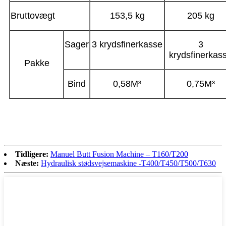
Bruttovægt
153,5 kg
205 kg
Sager
3 krydsfinerkasse
3
krydsfinerkas
Pakke
Bind
0,58M³
0,75M³
Tidligere:
Manuel Butt Fusion Machine – T160/T200
Næste:
Hydraulisk stødsvejsemaskine -T400/T450/T500/T630