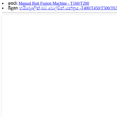
පෙර:
Manual Butt Fusion Machine - T160/T200
ඊළඟ:
හයිඩ්‍රොලික් බට් වෙල්ඩින් යන්ත්‍රය -T400/T450/T500/T6