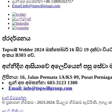
දැන් අප අමතන්න:+86 13806163717
Email:info@topwillgroup.com
ප්රදර්ශනය
Topwill Welder 2024 ඔක්තෝබර් 16 සිට 19 දක්වා 
අංකය B303 වේ.
අග්නිදිග ආසියාවේ අලෙවියෙන් පසු සේවා ම
ලිපිනය: 16, Jalan Permata 1A/KS 09, Pusat Perniag
දැන් අප අමතන්න: 603-3123 1300
Email: info@topwillgroup.com
දැන් විමසන්න
© ප්‍රකාශන හිමිකම - 2023-2024: සියලුම හිමිකම් ඇවිරිණි. ඉහළ 
අඩවි සිතියම