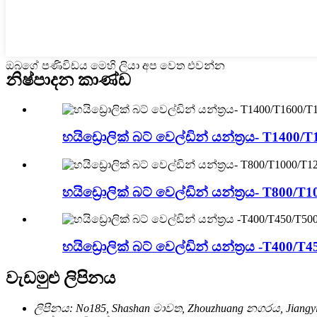
ඔබගේ පණිවිඩය මෙහි ලියා අප වෙත එවන්න
නිෂ්පාදන කාණ්ඩ
හයිඩ්‍රොලික් බට් වෙල්ඩින් යන්ත්‍රය- T1400/T
හයිඩ්‍රොලික් බට් වෙල්ඩින් යන්ත්‍රය- T800/T
හයිඩ්‍රොලික් බට් වෙල්ඩින් යන්ත්‍රය -T400/T4
වැඩමුළු ලිපිනය
ලිපිනය: No185, Shashan මාවත, Zhouzhuang නගරය, Jiangy