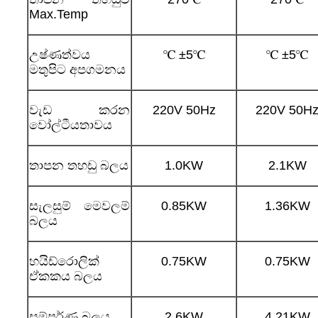
Max.Temp
උෂ්ණත්වය
℃ ±5℃
℃ ±5℃
මතුපිට අපගමනය
වැඩ කරන
220V 50Hz
220V 50H
වෝල්ටීයතාවය
තාපන තහඩු බලය
1.0KW
2.1KW
සැලසුම් මෙවලම්
0.85KW
1.36KW
බලය
හයිඩ්රොලික්
0.75KW
0.75KW
ඒකකය බලය
සම්පූර්ණ බලය
2.6KW
4.21KW