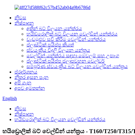
නිවස
නිෂ්පාදන
අතින් බට් විලයන යන්ත්රය
හයිඩ්රොලික් බට් විලයන වෙල්ඩින් යන්ත්රය
වැඩමුළුව සවි කිරීම වෙල්ඩින් යන්ත්රය
ප්ලාස්ටික් පයිප්ප කියත්
ස්වයංක්‍රීය විදුලි විලයන යන්ත්‍රය
වෙල්ඩින් යන්ත්රය සඳහා මෙවලම් සහ උපාංග
ප්ලාස්ටික් පයිප්ප ජලාපවහන වෙල්ඩර්
සම්පූර්ණ ස්වයංක්‍රීය බට් විලයන වෙල්ඩින් යන්ත්‍රය
ප්රදර්ශනය
නිතර අසන පැන
අපි ගැන
අපව අමතන්න
English
නිවස
නිෂ්පාදන
හයිඩ්රොලික් බට් විලයන වෙල්ඩින් යන්ත්රය
හයිඩ්‍රොලික් බට් වෙල්ඩින් යන්ත්‍රය - T160/T250/T315