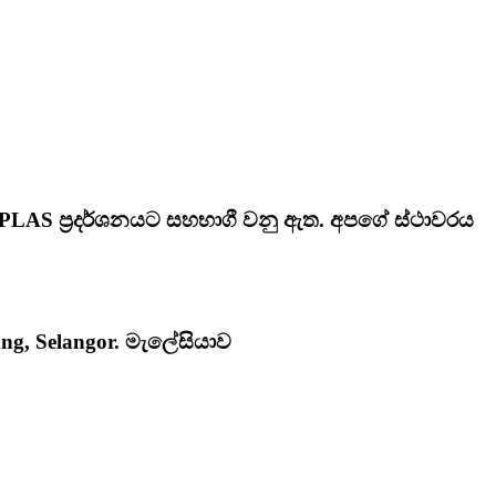
MPLAS ප්‍රදර්ශනයට සහභාගී වනු ඇත. අපගේ ස්ථාවරය
ang, Selangor. මැලේසියාව