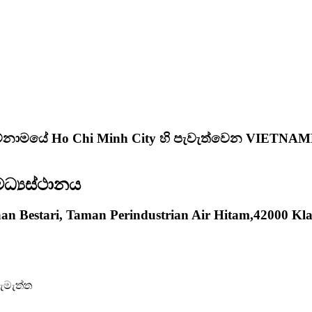
වියට්නාමයේ Ho Chi Minh City හි පැවැත්වෙන VIETNA
ධ්‍යස්ථානය
aan Bestari, Taman Perindustrian Air Hitam,42000 Kl
කැමැත්ත