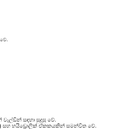
 වේ.
වෑල්ඩින් සඳහා සුදුසු වේ.
 සහ හයිඩ්‍රොලික් ඒකකයකින් සමන්විත වේ.