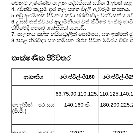
වෙනම උෂ්ණත්ව පාලන පද්ධතියක් සහිත 3.ඉවත් කළ
4. ද්විත්ව කැපුම් දාර තල සහිත විදුලි ඇඹරුම් කපනය.
5.අඩු ආරම්භක පීඩනය කුඩා පයිප්පවල විශ්වසනීය ව
6.උසස් තත්ත්වයේ ඇලුමිනියම් වත් කිරීමේ වාත්තු 
කිරීමේදී අමතර ශක්තියක් සපයයි.
7. පාලනය සහිත හයිඩ්‍රොලික් පොම්පය, සහ ඉක්මන් 
8.ඉහළ නිරවද්‍ය සහ කම්පන රහිත පීඩන මීටරය වඩා පැහ
තාක්ෂණික පිරිවිතර
ආකෘතිය
ටොප්විල්-ටී
160
ටොප්විල්-ටී
2
63.75.90.110.125.
110.125.140.1
වෙල්ඩින් පරාසය
140.160 කි
180.200.225.
(මි.මී.)
තාපන තහඩුව
270℃
270℃