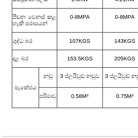
පීඩන වෙනස් කළ
0-8MPA
0-8MPA
හැකි පරාසයන්
ශුද්ධ බර
107KGS
143KGS
දළ බර
153.5KGS
205KGS
නඩු
3 ප්ලයිවුඩ් නඩුව
3 ප්ලයිවුඩ් න
පැකේජය
පරිමාව
0.58M³
0.75M³