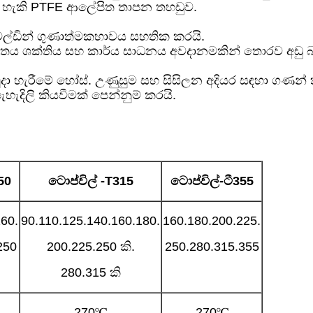
 හැකි PTFE ආලේපිත තාපන තහඩුව.
ෙල්ඩින් ගුණාත්මකභාවය සහතික කරයි.
භාවිතය ශක්තිය සහ කාර්ය සාධනය අවදානමකින් තොරව අඩු බ
මුදා හැරීමේ හෝස්. උණුසුම සහ සිසිලන අදියර සඳහා ගණන
ැදිලි කියවීමක් පෙන්නුම් කරයි.
50
ටොප්විල්
-T
315
ටොප්විල්-ටී
355
60.
90.110.125.140.160.180.
160.180.200.225.
250
200.225.250 කි.
250.280.315.355
280.315 කි
270℃
270℃