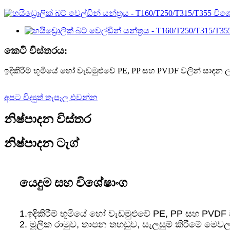
කෙටි විස්තරය:
ඉදිකිරීම් භූමියේ හෝ වැඩමුළුවේ PE, PP සහ PVDF වලින් සාදන ලද 
අපට විද්‍යුත් තැපෑල එවන්න
නිෂ්පාදන විස්තර
නිෂ්පාදන ටැග්
යෙදුම සහ විශේෂාංග
1.ඉදිකිරීම් භූමියේ හෝ වැඩමුළුවේ PE, PP සහ PVDF වල
2. මූලික රාමුව, තාපන තහඩුව, සැලසුම් කිරීමේ ම