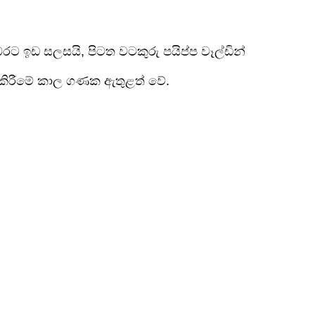
රට ඉඩ සලසයි, පිටත වටකුරු පයිප්ප වෑල්ඩින්
් කිරීමේ කාල ගණක ඇතුළත් වේ.