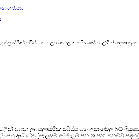
ප්ලාස්ටික් පයිප්ප සහ උපාංගවල බට් ෆියුෂන් වෑල්ඩින් සඳහා සුදුසු
ින් සාදන ලද ප්ලාස්ටික් පයිප්ප සහ උපාංගවල බට් ෆියුෂන් 
ෙවලම සහ ආධාරක (සැලසුම් මෙවලම සහ තාපන තහඩුව සඳහා)