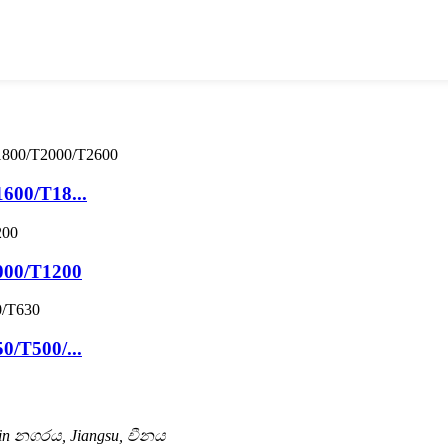
1600/T18...
1000/T1200
50/T500/...
in නගරය, Jiangsu, චීනය