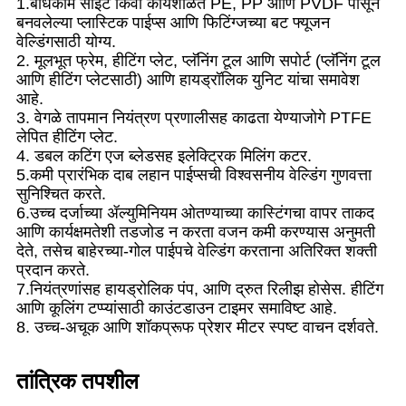
1.बांधकाम साइट किंवा कार्यशाळेत PE, PP आणि PVDF पासून
बनवलेल्या प्लास्टिक पाईप्स आणि फिटिंग्जच्या बट फ्यूजन
वेल्डिंगसाठी योग्य.
2. मूलभूत फ्रेम, हीटिंग प्लेट, प्लॅनिंग टूल आणि सपोर्ट (प्लॅनिंग टूल
आणि हीटिंग प्लेटसाठी) आणि हायड्रॉलिक युनिट यांचा समावेश
आहे.
3. वेगळे तापमान नियंत्रण प्रणालीसह काढता येण्याजोगे PTFE
लेपित हीटिंग प्लेट.
4. डबल कटिंग एज ब्लेडसह इलेक्ट्रिक मिलिंग कटर.
5.कमी प्रारंभिक दाब लहान पाईप्सची विश्वसनीय वेल्डिंग गुणवत्ता
सुनिश्चित करते.
6.उच्च दर्जाच्या ॲल्युमिनियम ओतण्याच्या कास्टिंगचा वापर ताकद
आणि कार्यक्षमतेशी तडजोड न करता वजन कमी करण्यास अनुमती
देते, तसेच बाहेरच्या-गोल पाईपचे वेल्डिंग करताना अतिरिक्त शक्ती
प्रदान करते.
7.नियंत्रणांसह हायड्रोलिक पंप, आणि द्रुत रिलीझ होसेस. हीटिंग
आणि कूलिंग टप्प्यांसाठी काउंटडाउन टाइमर समाविष्ट आहे.
8. उच्च-अचूक आणि शॉकप्रूफ प्रेशर मीटर स्पष्ट वाचन दर्शवते.
तांत्रिक तपशील