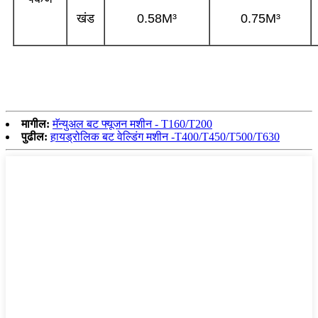
खंड
0.58M³
0.75M³
मागील:
मॅन्युअल बट फ्यूजन मशीन - T160/T200
पुढील:
हायड्रोलिक बट वेल्डिंग मशीन -T400/T450/T500/T630