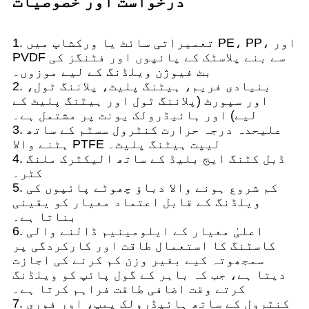
درخواست اور خصوصیات
1. تعمیراتی سائٹ یا ورکشاپ میں PE، PP، اور
PVDF سے بنے پلاسٹک کے پائپوں اور فٹنگز کی
بٹ فیوژن ویلڈنگ کے لیے موزوں۔
2. بنیادی فریم، ہیٹنگ پلیٹ، پلاننگ ٹول،
اور سپورٹ (پلاننگ ٹول اور ہیٹنگ پلیٹ کے
لیے) اور ہائیڈرولک یونٹ پر مشتمل ہے۔
3. علیحدہ درجہ حرارت کنٹرول سسٹم کے ساتھ
ہٹنے والا PTFE لیپت ہیٹنگ پلیٹ۔
4. ڈبل کٹنگ ایج بلیڈ کے ساتھ الیکٹرک ملنگ
کٹر۔
5. کم شروع ہونے والا دباؤ چھوٹے پائپوں کی
ویلڈنگ کے قابل اعتماد معیار کو یقینی
بناتا ہے۔
6. اعلیٰ معیار کے ایلومینیم ڈالنے والی
کاسٹنگ کا استعمال طاقت اور کارکردگی پر
سمجھوتہ کیے بغیر وزن کم کرنے کی اجازت
دیتا ہے، جب کہ باہر کے گول پائپ کو ویلڈنگ
کرتے وقت اضافی طاقت فراہم کرتا ہے۔
7. کنٹرول کے ساتھ ہائیڈرولک پمپ، اور فوری