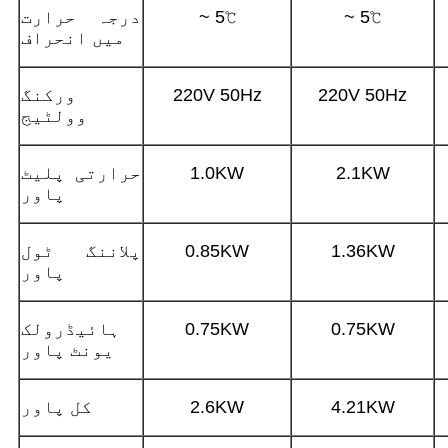
~ 5℃
~ 5℃
درجہ حرارت
میں انحراف
220V 50Hz
220V 50Hz
ورکنگ
وولٹیج
2.1KW
1.0KW
حرارتی پلیٹ
پاور
1.36KW
0.85KW
پلاننگ ٹول
پاور
0.75KW
0.75KW
ہائیڈرولک
یونٹ پاور
4.21KW
2.6KW
کل پاور