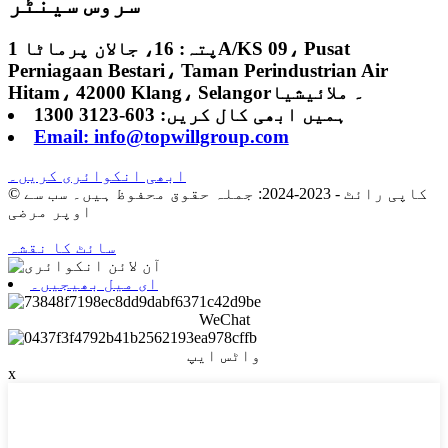
سروس سینٹر
پتہ: 16، جالان پرماٹا 1A/KS 09، Pusat
Perniagaan Bestari، Taman Perindustrian Air
Hitam، 42000 Klang، Selangor۔ ملائیشیا
ہمیں ابھی کال کریں: 603-3123 1300
Email: info@topwillgroup.com
ابھی انکوائری کریں۔
© کاپی رائٹ - 2023-2024: جملہ حقوق محفوظ ہیں۔ سب سے
اوپر مرضی
سائٹ کا نقشہ
ای میل بھیجیں۔
WeChat
واٹس ایپ
x