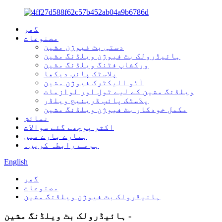
گھر
مصنوعات
دستی بٹ فیوژن مشین
ہائیڈرولک بٹ فیوژن ویلڈنگ مشین
ورکشاپ فٹنگ ویلڈنگ مشین
پلاسٹک پائپ دیکھا
آٹو الیکٹرک فیوژن مشین
ویلڈنگ مشین کے لیے ٹول اور لوازمات
پلاسٹک پائپ ڈرینیج ویلڈر
مکمل خودکار بٹ فیوژن ویلڈنگ مشین
نمائش
اکثر پوچھے گئے سوالات
ہمارے بارے میں
ہم سے رابطہ کریں۔
English
گھر
مصنوعات
ہائیڈرولک بٹ فیوژن ویلڈنگ مشین
ہائیڈرولک بٹ ویلڈنگ مشین -