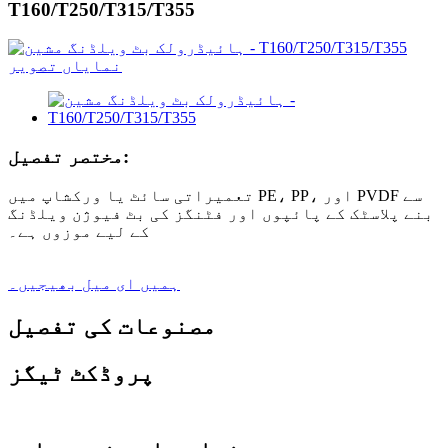
T160/T250/T315/T355
مختصر تفصیل:
تعمیراتی سائٹ یا ورکشاپ میں PE، PP، اور PVDF سے
بنے پلاسٹک کے پائپوں اور فٹنگز کی بٹ فیوژن ویلڈنگ
کے لیے موزوں ہے۔
ہمیں ای میل بھیجیں۔
مصنوعات کی تفصیل
پروڈکٹ ٹیگز