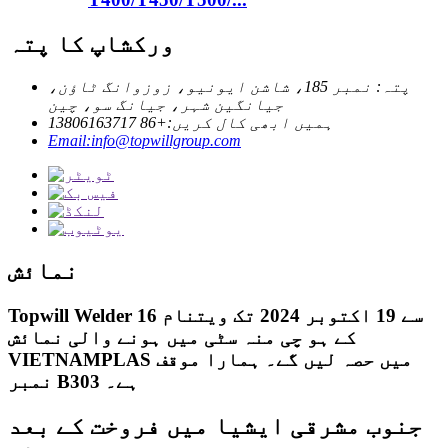
ورکشاپ کا پتہ
پتہ: نمبر 185، شاشن ایونیو، زوزوانگ ٹاؤن،
جیانگین شہر، جیانگ سو، چین
ہمیں ابھی کال کریں:+86 13806163717
Email:info@topwillgroup.com
نمائش
Topwill Welder 16 سے 19 اکتوبر 2024 تک ویتنام
کے ہو چی منہ سٹی میں ہونے والی نمائش
VIETNAMPLAS میں حصہ لیں گے۔ ہمارا موقف
نمبر B303 ہے۔
جنوب مشرقی ایشیا میں فروخت کے بعد