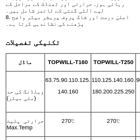
رہائی ہوز. حرارتی اور ٹھنڈک کے مراحل کے
لیے الٹی گنتی کے ٹائمر شامل ہیں۔
8. اعلیٰ درست اور شاک پروف پریشر میٹر واضح
پڑھنے کی نشاندہی کرتا ہے۔
تکنیکی تفصیلات
250
TOPWILL-T
160
TOPWILL-T
ماڈل
63.75.90.110.125.
110.125.140.160.
9
180.200.225.250
140.160
ویلڈنگ کی حد
(ملی میٹر)
270℃
270℃
حرارتی پلیٹ
Max.Temp