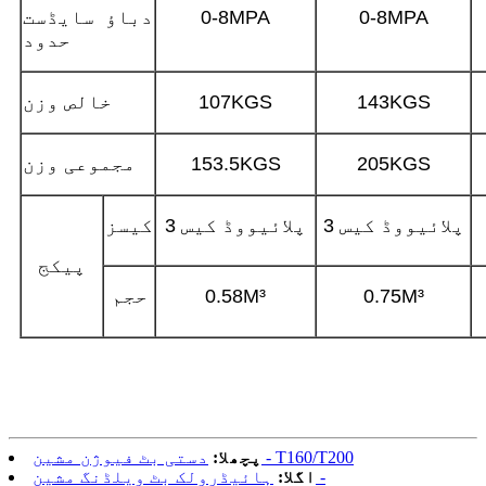
0-8MPA
0-8MPA
دباؤ سایڈست
حدود
143KGS
107KGS
خالص وزن
205KGS
153.5KGS
مجموعی وزن
3 پلائیووڈ کیس
3 پلائیووڈ کیس
کیسز
پیکج
0.75M³
0.58M³
حجم
دستی بٹ فیوژن مشین - T160/T200
پچھلا:
اگلا:
ہائیڈرولک بٹ ویلڈنگ مشین -