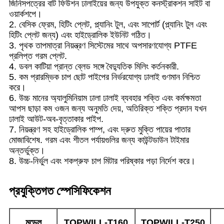
জিনিসপত্রের বাট ফিউশন ঢালাইয়ের জন্য উপযুক্ত কনস্ট্রাকশন সাইট বা
ওয়ার্কশপে।
2. বেসিক ফ্রেম, হিটিং প্লেট, প্ল্যানিং টুল, এবং সাপোর্ট (প্ল্যানিং টুল এবং
হিটিং প্লেট জন্য) এবং হাইড্রোলিক ইউনিট গঠিত।
3. পৃথক তাপমাত্রা নিয়ন্ত্রণ সিস্টেমের সাথে অপসারণযোগ্য PTFE
প্রলিপ্ত গরম প্লেট.
4. ডবল কাটিয়া প্রান্ত ব্লেড সঙ্গে বৈদ্যুতিক মিলিং কর্তনকারী.
5. কম প্রারম্ভিক চাপ ছোট পাইপের নির্ভরযোগ্য ঢালাই গুণমান নিশ্চিত
করে।
6. উচ্চ মানের অ্যালুমিনিয়াম ঢালা ঢালাই ব্যবহার শক্তি এবং কর্মক্ষমতা
আপস ছাড়া কম ওজন জন্য অনুমতি দেয়, অতিরিক্ত শক্তি প্রদান যখন
ঢালাই আউট-অব-বৃত্তাকার পাইপ.
7. নিয়ন্ত্রণ সহ হাইড্রোলিক পাম্প, এবং দ্রুত মুক্তি পায়ের পাতার
মোজাবিশেষ. গরম এবং শীতল পর্যায়গুলির জন্য কাউন্টডাউন টাইমার
অন্তর্ভুক্ত।
8. উচ্চ-নির্ভুল এবং শকপ্রুফ চাপ মিটার পরিষ্কার পড়া নির্দেশ করে।
প্রযুক্তিগত স্পেসিফিকেশন
মডেল
TOPWILL-T
160
TOPWILL-T
250