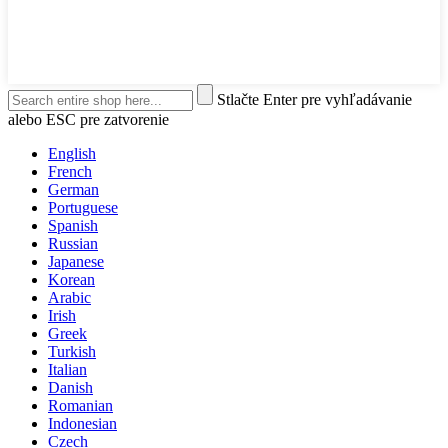
Stlačte Enter pre vyhľadávanie
alebo ESC pre zatvorenie
English
French
German
Portuguese
Spanish
Russian
Japanese
Korean
Arabic
Irish
Greek
Turkish
Italian
Danish
Romanian
Indonesian
Czech