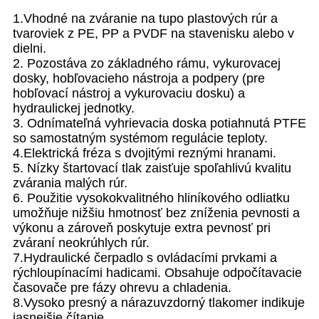
1.Vhodné na zváranie na tupo plastových rúr a
tvaroviek z PE, PP a PVDF na stavenisku alebo v
dielni.
2. Pozostáva zo základného rámu, vykurovacej
dosky, hobľovacieho nástroja a podpery (pre
hobľovací nástroj a vykurovaciu dosku) a
hydraulickej jednotky.
3. Odnímateľná vyhrievacia doska potiahnutá PTFE
so samostatným systémom regulácie teploty.
4.Elektrická fréza s dvojitými reznými hranami.
5. Nízky štartovací tlak zaisťuje spoľahlivú kvalitu
zvárania malých rúr.
6. Použitie vysokokvalitného hliníkového odliatku
umožňuje nižšiu hmotnosť bez zníženia pevnosti a
výkonu a zároveň poskytuje extra pevnosť pri
zváraní neokrúhlych rúr.
7.Hydraulické čerpadlo s ovládacími prvkami a
rýchloupínacími hadicami. Obsahuje odpočítavacie
časovače pre fázy ohrevu a chladenia.
8.Vysoko presný a nárazuvzdorný tlakomer indikuje
jasnejšie čítanie.