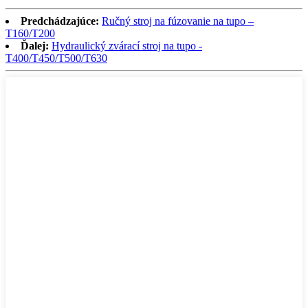
Predchádzajúce:
Ručný stroj na fúzovanie na tupo –
T160/T200
Ďalej:
Hydraulický zvárací stroj na tupo -
T400/T450/T500/T630