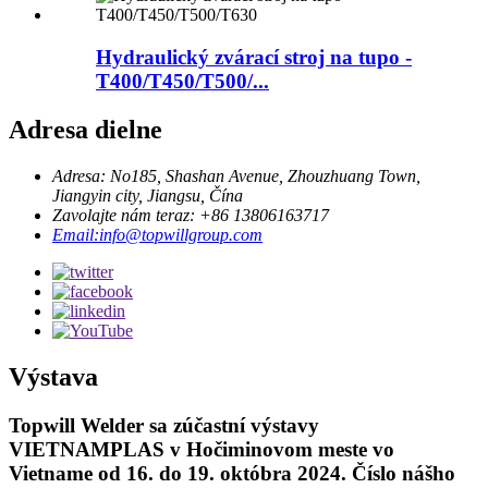
Hydraulický zvárací stroj na tupo -
T400/T450/T500/...
Adresa dielne
Adresa: No185, Shashan Avenue, Zhouzhuang Town,
Jiangyin city, Jiangsu, Čína
Zavolajte nám teraz: +86 13806163717
Email:info@topwillgroup.com
Výstava
Topwill Welder sa zúčastní výstavy
VIETNAMPLAS v Hočiminovom meste vo
Vietname od 16. do 19. októbra 2024. Číslo nášho