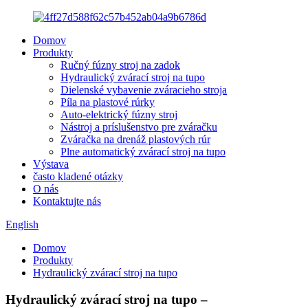
Domov
Produkty
Ručný fúzny stroj na zadok
Hydraulický zvárací stroj na tupo
Dielenské vybavenie zváracieho stroja
Píla na plastové rúrky
Auto-elektrický fúzny stroj
Nástroj a príslušenstvo pre zváračku
Zváračka na drenáž plastových rúr
Plne automatický zvárací stroj na tupo
Výstava
často kladené otázky
O nás
Kontaktujte nás
English
Domov
Produkty
Hydraulický zvárací stroj na tupo
Hydraulický zvárací stroj na tupo –