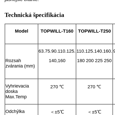
Technická špecifikácia
Model
TOPWILL-T
160
TOPWILL-T
250
63.75.90.110.125.
110.125.140.160.
Rozsah
140,160
180 200 225 250
zvárania (mm)
Vyhrievacia
270 ℃
270 ℃
doska
Max.Temp
Odchýlka
＜±5℃
＜±5℃