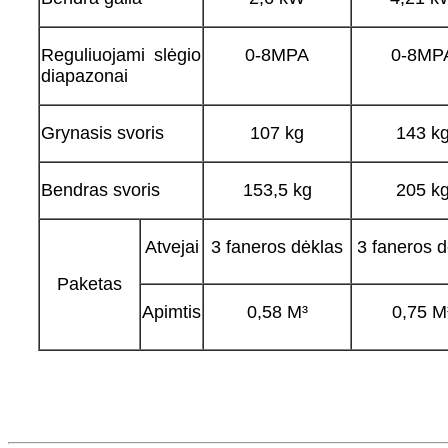
Reguliuojami slėgio
0-8MPA
0-8MP
diapazonai
Grynasis svoris
107 kg
143 k
Bendras svoris
153,5 kg
205 k
Atvejai
3 faneros dėklas
3 faneros d
Paketas
Apimtis
0,58 M³
0,75 M