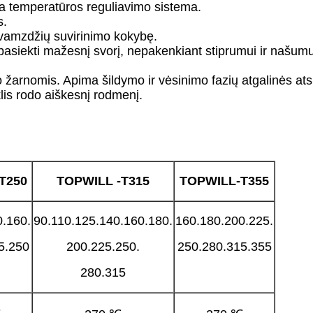
a temperatūros reguliavimo sistema.
s.
 vamzdžių suvirinimo kokybę.
a pasiekti mažesnį svorį, nepakenkiant stiprumui ir našumu
dimo žarnomis. Apima šildymo ir vėsinimo fazių atgalinės at
lis rodo aiškesnį rodmenį.
T
250
TOPWILL
-T
315
TOPWILL-T
355
0.160.
90.110.125.140.160.180.
160.180.200.225.
5.250
200.225.250.
250.280.315.355
280.315