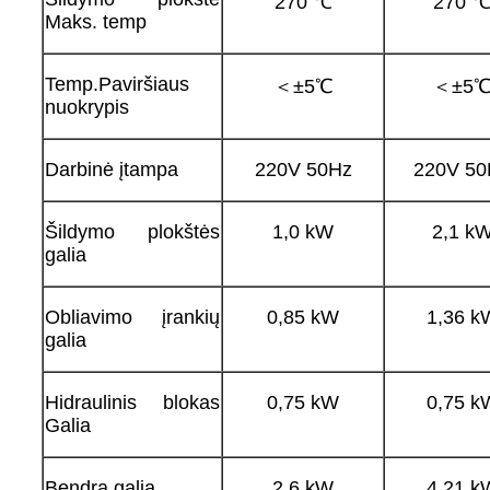
270 ℃
270 
Maks. temp
Temp.Paviršiaus
＜±5℃
＜±5
nuokrypis
Darbinė įtampa
220V 50Hz
220V 50
Šildymo plokštės
1,0 kW
2,1 k
galia
Obliavimo įrankių
0,85 kW
1,36 k
galia
Hidraulinis blokas
0,75 kW
0,75 k
Galia
Bendra galia
2,6 kW
4,21 k