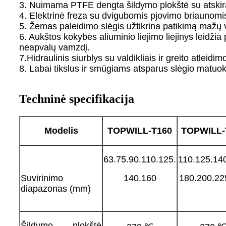
3. Nuimama PTFE dengta šildymo plokštė su atskir
4. Elektrinė freza su dvigubomis pjovimo briaunomi
5. Žemas paleidimo slėgis užtikrina patikimą mažų
6. Aukštos kokybės aliuminio liejimo liejinys leidži
neapvalų vamzdį.
7.Hidraulinis siurblys su valdikliais ir greito atlei
8. Labai tikslus ir smūgiams atsparus slėgio matuok
Techninė specifikacija
Modelis
TOPWILL-T
160
TOPWILL-
63.75.90.110.125.
110.125.14
Suvirinimo
140.160
180.200.22
diapazonas (mm)
Šildymo plokštė