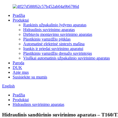
Pradžia
Produktai
Rankinis užpakalinio lydymo aparatas
Hidraulinis suvirinimo aparatas
Dirbtuvių montavimo suvirinimo aparatas
Plastikinių vamzdžių pjūklas
Automatinė elektrinė sintezės mašina
Įrankis ir priedai suvirinimo aparatui
Plastikinių vamzdžių drenažo suvirintojas
Visiškai automatinis užpakalinio suvirinimo aparatas
Paroda
DUK
Apie mus
Susisiekite su mumis
English
Pradžia
Produktai
Hidraulinis suvirinimo aparatas
Hidraulinis sandūrinio suvirinimo aparatas – T160