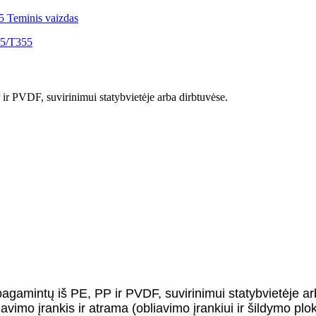
 ir PVDF, suvirinimui statybvietėje arba dirbtuvėse.
 pagamintų iš PE, PP ir PVDF, suvirinimui statybvietėje a
vimo įrankis ir atrama (obliavimo įrankiui ir šildymo plokš