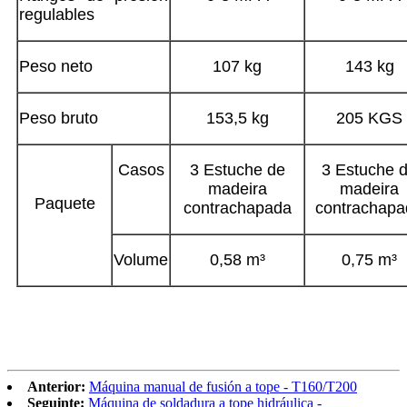
regulables
Peso neto
107 kg
143 kg
Peso bruto
153,5 kg
205 KGS
Casos
3 Estuche de
3 Estuche 
madeira
madeira
Paquete
contrachapada
contrachapa
Volume
0,58 m³
0,75 m³
Anterior:
Máquina manual de fusión a tope - T160/T200
Seguinte:
Máquina de soldadura a tope hidráulica -