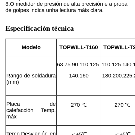
8.O medidor de presión de alta precisión e a proba
de golpes indica unha lectura máis clara.
Especificación técnica
Modelo
TOPWILL-T
160
TOPWILL-T
63.75.90.110.125.
110.125.140.
Rango de soldadura
140.160
180.200.225.
(mm)
Placa de
270 ℃
270 ℃
calefacción Temp.
máx
Temp.Desviación en
＜±5℃
＜±5℃