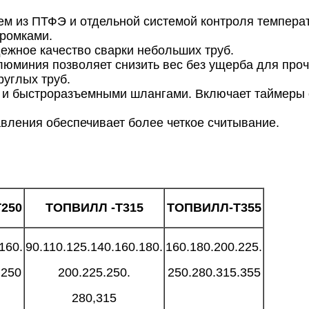
ем из ПТФЭ и отдельной системой контроля темпера
ромками.
дежное качество сварки небольших труб.
люминия позволяет снизить вес без ущерба для проч
руглых труб.
 и быстроразъемными шлангами. Включает таймеры о
вления обеспечивает более четкое считывание.
Т
250
ТОПВИЛЛ
-T
315
ТОПВИЛЛ-Т
355
160.
90.110.125.140.160.180.
160.180.200.225.
.250
200.225.250.
250.280.315.355
280,315