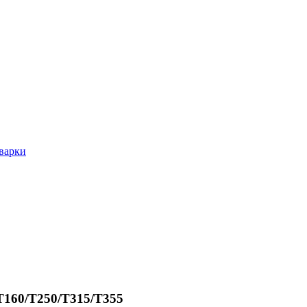
варки
T160/T250/T315/T355