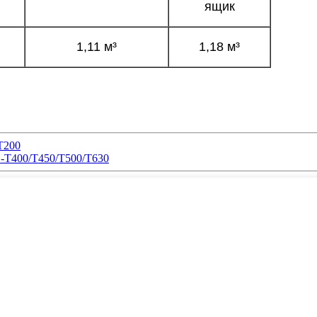
ящик
1,11 м³
1,18 м³
T200
 -T400/T450/T500/T630