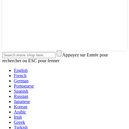
Appuyez sur Entrée pour
rechercher ou ESC pour fermer
English
French
German
Portuguese
Spanish
Russian
Japanese
Korean
Arabic
Irish
Greek
Turkish