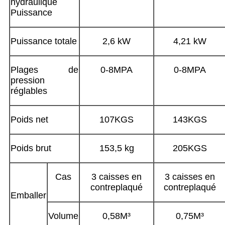
hydraulique
Puissance
Puissance totale
2,6 kW
4,21 kW
Plages de
0-8MPA
0-8MPA
pression
réglables
Poids net
107KGS
143KGS
Poids brut
153,5 kg
205KGS
Cas
3 caisses en
3 caisses en
contreplaqué
contreplaqué
Emballer
Volume
0,58M³
0,75M³