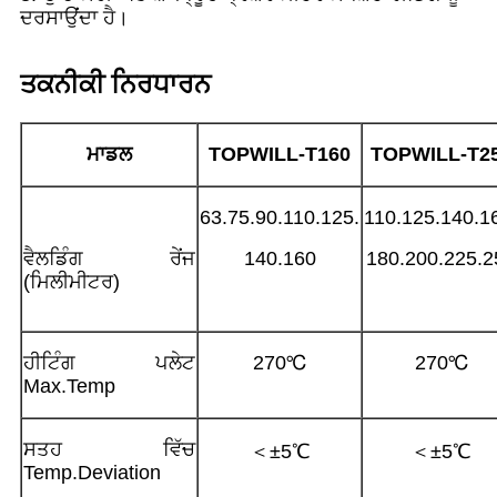
ਦਰਸਾਉਂਦਾ ਹੈ।
ਤਕਨੀਕੀ ਨਿਰਧਾਰਨ
ਮਾਡਲ
TOPWILL-T
160
TOPWILL-T
2
63.75.90.110.125.
110.125.140.1
ਵੈਲਡਿੰਗ ਰੇਂਜ
140.160
180.200.225.2
(ਮਿਲੀਮੀਟਰ)
ਹੀਟਿੰਗ ਪਲੇਟ
270℃
270℃
Max.Temp
ਸਤਹ ਵਿੱਚ
＜±5℃
＜±5℃
Temp.Deviation