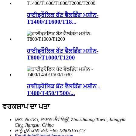
ਹਾਈਡ੍ਰੌਲਿਕ ਬੱਟ ਵੈਲਡਿੰਗ ਮਸ਼ੀਨ-
T1400/T1600/T18...
ਹਾਈਡ੍ਰੌਲਿਕ ਬੱਟ ਵੈਲਡਿੰਗ ਮਸ਼ੀਨ-
T800/T1000/T1200
ਹਾਈਡ੍ਰੌਲਿਕ ਬੱਟ ਵੈਲਡਿੰਗ ਮਸ਼ੀਨ -
T400/T450/T500/...
ਵਰਕਸ਼ਾਪ ਦਾ ਪਤਾ
ਪਤਾ: No185, ਸ਼ਾਸ਼ਨ ਐਵੇਨਿਊ, Zhouzhuang Town, Jiangyin
City, Jiangsu, China
ਸਾਨੂੰ ਹੁਣੇ ਕਾਲ ਕਰੋ: +86 13806163717
Email:info@topwillgroup.com