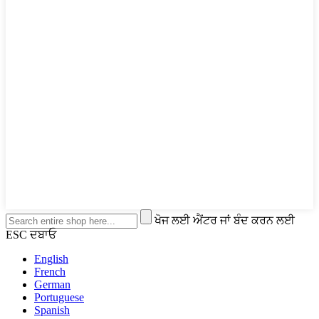
ਖੋਜ ਲਈ ਐਂਟਰ ਜਾਂ ਬੰਦ ਕਰਨ ਲਈ
ESC ਦਬਾਓ
English
French
German
Portuguese
Spanish