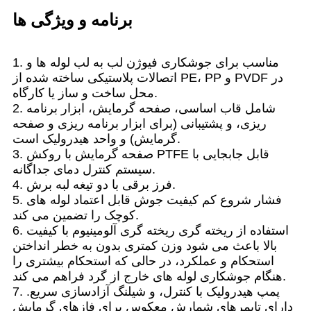
برنامه و ویژگی ها
1. مناسب برای جوشکاری فیوژن لب به لب لوله ها و
اتصالات پلاستیکی ساخته شده از PE، PP و PVDF در
محل ساخت و ساز یا کارگاه.
2. شامل قاب اساسی، صفحه گرمایش، ابزار برنامه
ریزی، و پشتیبانی (برای ابزار برنامه ریزی و صفحه
گرمایش) و واحد هیدرولیک است.
3. صفحه گرمایش با روکش PTFE قابل جابجایی با
سیستم کنترل دمای جداگانه.
4. فرز برقی با دو تیغه لبه برش.
5. فشار شروع کم کیفیت جوش قابل اعتماد لوله های
کوچک را تضمین می کند.
6. استفاده از ریخته گری ریخته گری آلومینیوم با کیفیت
بالا باعث می شود وزن کمتری بدون به خطر انداختن
استحکام و عملکرد، در حالی که استحکام بیشتری را
هنگام جوشکاری لوله های خارج از گرد فراهم می کند.
7. پمپ هیدرولیک با کنترل، و شیلنگ آزادسازی سریع.
دارای تایمرهای شمارش معکوس برای فازهای گرمایش