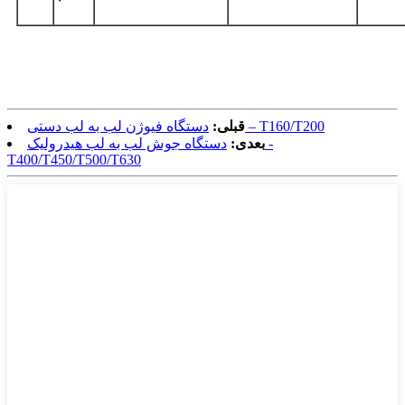
دستگاه فیوژن لب به لب دستی – T160/T200
قبلی:
بعدی:
دستگاه جوش لب به لب هیدرولیک -
T400/T450/T500/T630