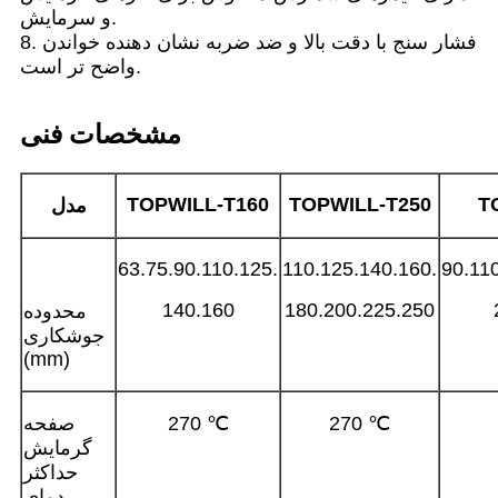
و سرمایش.
8. فشار سنج با دقت بالا و ضد ضربه نشان دهنده خواندن
واضح تر است.
مشخصات فنی
TOPWILL-T
160
TOPWILL-T
250
T
مدل
63.75.90.110.125.
110.125.140.160.
90.11
140.160
180.200.225.250
محدوده
جوشکاری
(mm)
270 ℃
270 ℃
صفحه
گرمایش
حداکثر
دمای