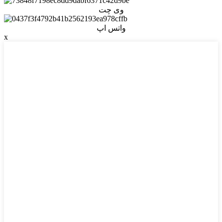
وی چت
واتس اپ
x