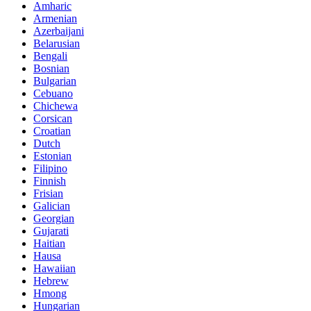
Amharic
Armenian
Azerbaijani
Belarusian
Bengali
Bosnian
Bulgarian
Cebuano
Chichewa
Corsican
Croatian
Dutch
Estonian
Filipino
Finnish
Frisian
Galician
Georgian
Gujarati
Haitian
Hausa
Hawaiian
Hebrew
Hmong
Hungarian