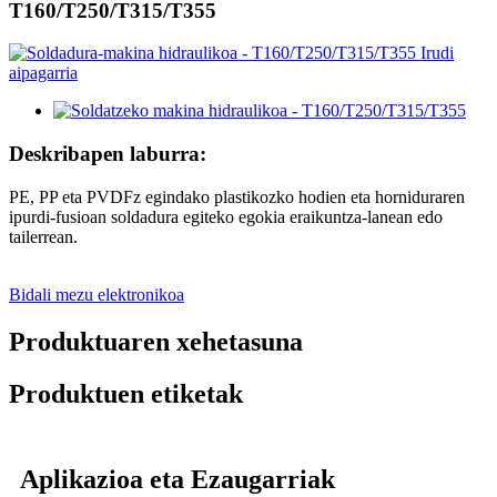
T160/T250/T315/T355
Deskribapen laburra:
PE, PP eta PVDFz egindako plastikozko hodien eta horniduraren
ipurdi-fusioan soldadura egiteko egokia eraikuntza-lanean edo
tailerrean.
Bidali mezu elektronikoa
Produktuaren xehetasuna
Produktuen etiketak
Aplikazioa eta Ezaugarriak