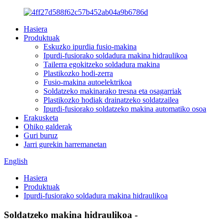
Hasiera
Produktuak
Eskuzko ipurdia fusio-makina
Ipurdi-fusiorako soldadura makina hidraulikoa
Tailerra egokitzeko soldadura makina
Plastikozko hodi-zerra
Fusio-makina autoelektrikoa
Soldatzeko makinarako tresna eta osagarriak
Plastikozko hodiak drainatzeko soldatzailea
Ipurdi-fusiorako soldatzeko makina automatiko osoa
Erakusketa
Ohiko galderak
Guri buruz
Jarri gurekin harremanetan
English
Hasiera
Produktuak
Ipurdi-fusiorako soldadura makina hidraulikoa
Soldatzeko makina hidraulikoa -