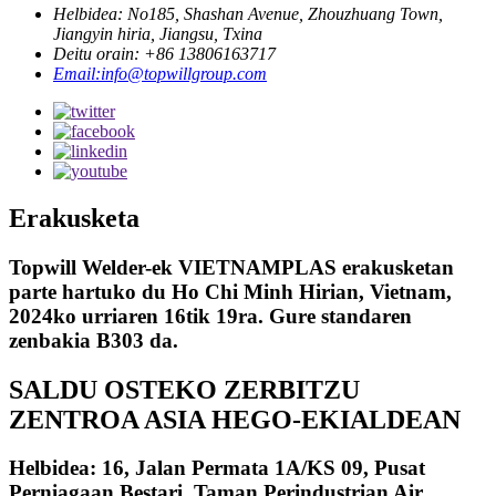
Helbidea: No185, Shashan Avenue, Zhouzhuang Town,
Jiangyin hiria, Jiangsu, Txina
Deitu orain: +86 13806163717
Email:info@topwillgroup.com
Erakusketa
Topwill Welder-ek VIETNAMPLAS erakusketan
parte hartuko du Ho Chi Minh Hirian, Vietnam,
2024ko urriaren 16tik 19ra. Gure standaren
zenbakia B303 da.
SALDU OSTEKO ZERBITZU
ZENTROA ASIA HEGO-EKIALDEAN
Helbidea: 16, Jalan Permata 1A/KS 09, Pusat
Perniagaan Bestari, Taman Perindustrian Air