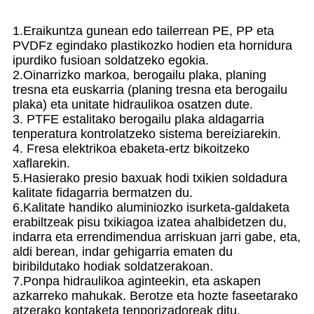
1.Eraikuntza gunean edo tailerrean PE, PP eta
PVDFz egindako plastikozko hodien eta hornidura
ipurdiko fusioan soldatzeko egokia.
2.Oinarrizko markoa, berogailu plaka, planing
tresna eta euskarria (planing tresna eta berogailu
plaka) eta unitate hidraulikoa osatzen dute.
3. PTFE estalitako berogailu plaka aldagarria
tenperatura kontrolatzeko sistema bereiziarekin.
4. Fresa elektrikoa ebaketa-ertz bikoitzeko
xaflarekin.
5.Hasierako presio baxuak hodi txikien soldadura
kalitate fidagarria bermatzen du.
6.Kalitate handiko aluminiozko isurketa-galdaketa
erabiltzeak pisu txikiagoa izatea ahalbidetzen du,
indarra eta errendimendua arriskuan jarri gabe, eta,
aldi berean, indar gehigarria ematen du
biribildutako hodiak soldatzerakoan.
7.Ponpa hidraulikoa aginteekin, eta askapen
azkarreko mahukak. Berotze eta hozte faseetarako
atzerako kontaketa tenporizadoreak ditu.