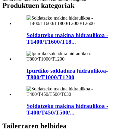
Produktuen kategoriak
Soldatzeko makina hidraulikoa -
T1400/T1600/T18...
Ipurdiko soldadura hidraulikoa-
T800/T1000/T1200
Soldatzeko makina hidraulikoa -
T400/T450/T500/...
Tailerraren helbidea