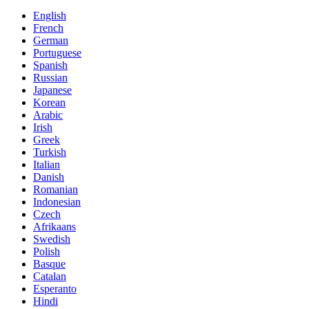
English
French
German
Portuguese
Spanish
Russian
Japanese
Korean
Arabic
Irish
Greek
Turkish
Italian
Danish
Romanian
Indonesian
Czech
Afrikaans
Swedish
Polish
Basque
Catalan
Esperanto
Hindi