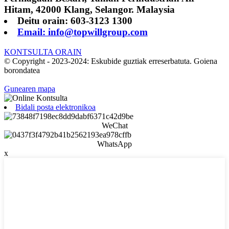
Hitam, 42000 Klang, Selangor. Malaysia
Deitu orain: 603-3123 1300
Email: info@topwillgroup.com
KONTSULTA ORAIN
© Copyright - 2023-2024: Eskubide guztiak erreserbatuta. Goiena
borondatea
Gunearen mapa
Bidali posta elektronikoa
WeChat
WhatsApp
x