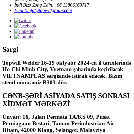
İndi Bizə Zəng Edin:+86 13806163717
Email:info@topwillgroup.com
Sərgi
Topwill Welder 16-19 oktyabr 2024-cü il tarixlərində
Ho Chi Minh City, Vyetnam şəhərində keçiriləcək
VIETNAMPLAS sərgisində iştirak edəcək. Bizim
stend nömrəmiz B303-dür.
CƏNB-ŞƏRİ ASİYADA SATIŞ SONRASI
XİDMƏT MƏRKƏZİ
Ünvan: 16, Jalan Permata 1A/KS 09, Pusat
Perniagaan Bestari, Taman Perindustrian Air
Hitam, 42000 Klang, Selangor. Malayziya