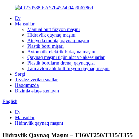
Ev
Məhsullar
Manual butt füzyon maşını
Hidravlik qaynaq maşını
Atelyedə montaj qaynaq maşını
Plastik boru mişarı
Avtomatik elektrik birləşmə maşını
Qaynaq maşını üçün alət və aksesuarlar
Plastik boruların drenaj qaynaqçısı
Tam avtomatik butt füzyon qaynaq maşını
Sərgi
Tez-tez verilən suallar
Haqqımızda
Bizimlə əlaqə saxlayın
English
Ev
Məhsullar
Hidravlik qaynaq maşını
Hidravlik Qaynaq Maşını – T160/T250/T315/T355