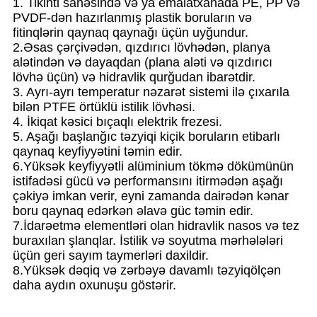
1. Tikinti sahəsində və ya emalatxanada PE, PP və
PVDF-dən hazırlanmış plastik boruların və
fitinqlərin qaynaq qaynağı üçün uyğundur.
2.Əsas çərçivədən, qızdırıcı lövhədən, planya
alətindən və dayaqdan (plana aləti və qızdırıcı
lövhə üçün) və hidravlik qurğudan ibarətdir.
3. Ayrı-ayrı temperatur nəzarət sistemi ilə çıxarıla
bilən PTFE örtüklü istilik lövhəsi.
4. İkiqat kəsici bıçaqlı elektrik frezesi.
5. Aşağı başlanğıc təzyiqi kiçik boruların etibarlı
qaynaq keyfiyyətini təmin edir.
6.Yüksək keyfiyyətli alüminium tökmə dökümünün
istifadəsi gücü və performansını itirmədən aşağı
çəkiyə imkan verir, eyni zamanda dairədən kənar
boru qaynaq edərkən əlavə güc təmin edir.
7.İdarəetmə elementləri olan hidravlik nasos və tez
buraxılan şlanqlar. İstilik və soyutma mərhələləri
üçün geri sayım taymerləri daxildir.
8.Yüksək dəqiq və zərbəyə davamlı təzyiqölçən
daha aydın oxunuşu göstərir.