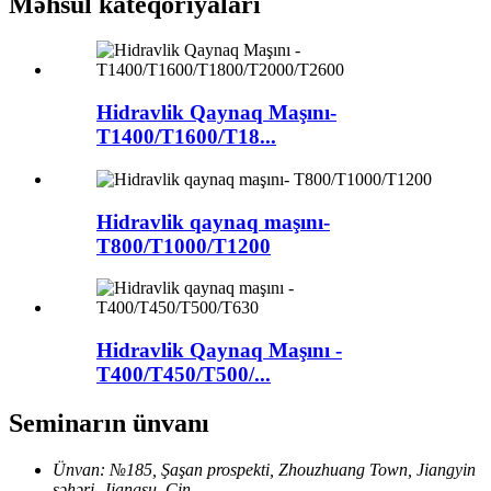
Məhsul kateqoriyaları
Hidravlik Qaynaq Maşını-
T1400/T1600/T18...
Hidravlik qaynaq maşını-
T800/T1000/T1200
Hidravlik Qaynaq Maşını -
T400/T450/T500/...
Seminarın ünvanı
Ünvan: №185, Şaşan prospekti, Zhouzhuang Town, Jiangyin
şəhəri, Jiangsu, Çin