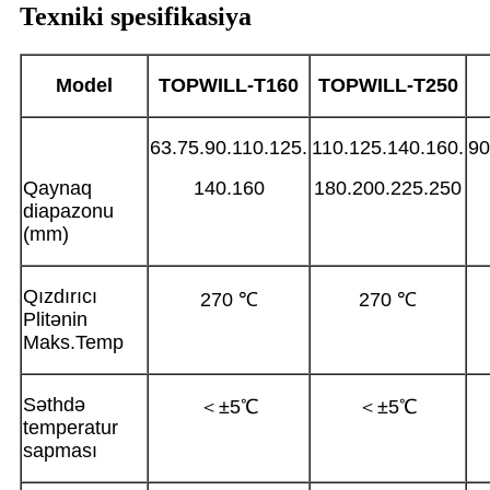
Texniki spesifikasiya
Model
TOPWILL-T
160
TOPWILL-T
250
63.75.90.110.125.
110.125.140.160.
90
Qaynaq
140.160
180.200.225.250
diapazonu
(mm)
Qızdırıcı
270 ℃
270 ℃
Plitənin
Maks.Temp
Səthdə
＜±5℃
＜±5℃
temperatur
sapması