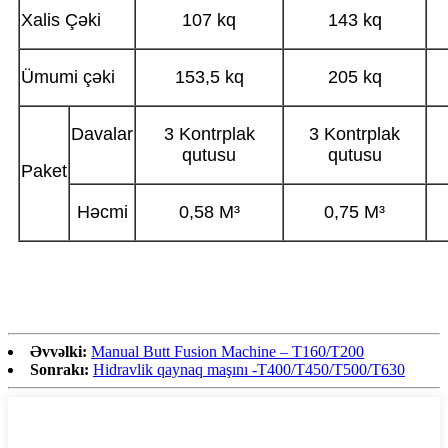
Xalis Çəki
107 kq
143 kq
Ümumi çəki
153,5 kq
205 kq
Davalar
3 Kontrplak
3 Kontrplak
qutusu
qutusu
Paket
Həcmi
0,58 M³
0,75 M³
Əvvəlki:
Manual Butt Fusion Machine – T160/T200
Sonrakı:
Hidravlik qaynaq maşını -T400/T450/T500/T630