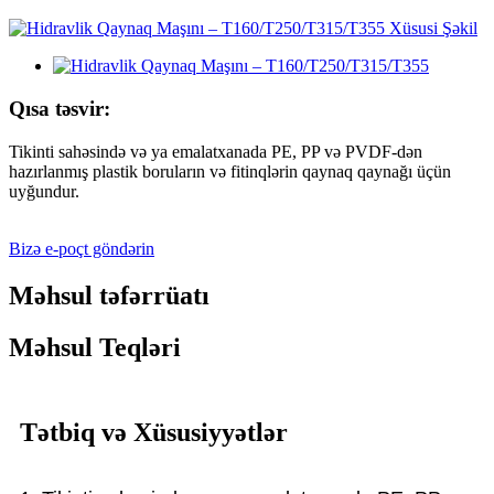
Qısa təsvir:
Tikinti sahəsində və ya emalatxanada PE, PP və PVDF-dən
hazırlanmış plastik boruların və fitinqlərin qaynaq qaynağı üçün
uyğundur.
Bizə e-poçt göndərin
Məhsul təfərrüatı
Məhsul Teqləri
Tətbiq və Xüsusiyyətlər