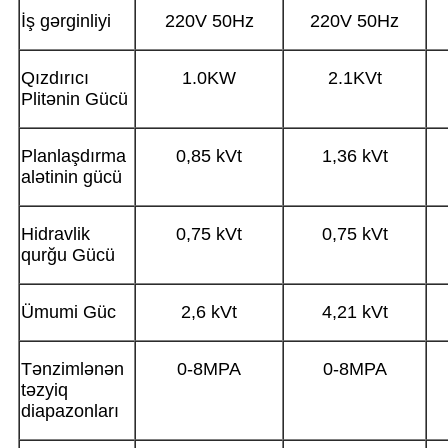
İş gərginliyi
220V 50Hz
220V 50Hz
Qızdırıcı
1.0KW
2.1KVt
Plitənin Gücü
Planlaşdırma
0,85 kVt
1,36 kVt
alətinin gücü
Hidravlik
0,75 kVt
0,75 kVt
qurğu Gücü
Ümumi Güc
2,6 kVt
4,21 kVt
Tənzimlənən
0-8MPA
0-8MPA
təzyiq
diapazonları