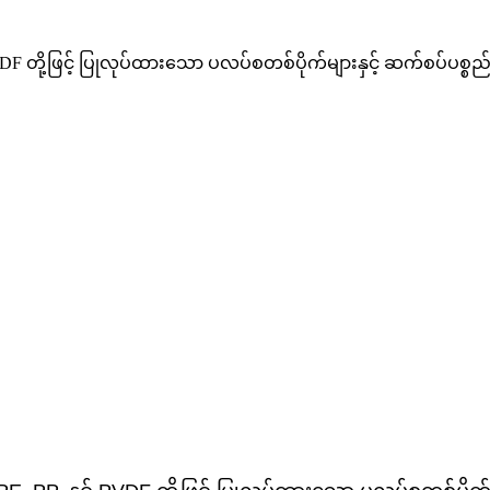
် PVDF တို့ဖြင့် ပြုလုပ်ထားသော ပလပ်စတစ်ပိုက်များနှင့် ဆက်စပ်ပ