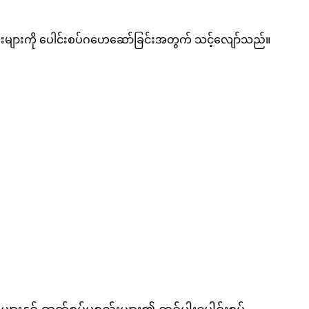
စ္စည်းများကို ပေါင်းစပ်ဂဟေဆော်ခြင်းအတွက် သင့်လျော်သည်။