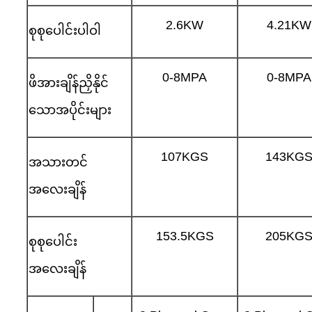
2.6KW
4.21KW
စုစုပေါင်းပါဝါ
0-8MPA
0-8MPA
ဖိအားချိန်ညှိနိုင်
သောအပိုင်းများ
107KGS
143KG
အသားတင်
အလေးချိန်
153.5KGS
205KG
စုစုပေါင်း
အလေးချိန်