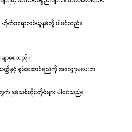
်များနှင့် ဆက်စပ်ပစ္စည်းများ၏ တင်ပါးပေါင်းစပ်
ှင့် ဟိုက်ဒရောလစ်ယူနစ်တို့ ပါဝင်သည်။
သေချာစေသည်။
္တိနှင့် စွမ်းဆောင်ရည်ကို အလျှော့မပေးဘဲ
တွက် နှစ်သစ်တိုင်တိုင်များ ပါဝင်သည်။