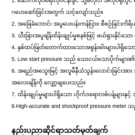
1. ဆောက်လုပ်ရေးလုပ်ငန်းခွင် သို့မဟုတ် အလုပ်ရုံတွင် 
ဂဟေဆော်ခြင်းအတွက် သင့်လျော်သည်။
2. အခြေခံဘောင်၊ အပူပေးပန်းကန်ပြား၊ စီစဉ်ခြင်းကိရိယာန
3. သီးခြားအပူချိန်ထိန်းချုပ်မှုစနစ်ဖြင့် ဖယ်ရှားနိုင်
4. နှစ်ထပ်ဖြတ်တောက်ထားသောအစွန်းဓါးများပါရှိသော
5. Low start pressure သည် သေးငယ်သောပိုက်မျ
6. အရည်အသွေးမြင့် အလူမီနီယံသွန်းလောင်းခြင်းအား အ
အလေးချိန်ကို လျှော့ချပေးသည်။
7. ထိန်းချုပ်မှုများပါရှိသော ဟိုက်ဒရောလစ်ပန့်များနှ
8.High-accurate and shockproof pressure meter သည် ပ
နည်းပညာဆိုင်ရာသတ်မှတ်ချက်