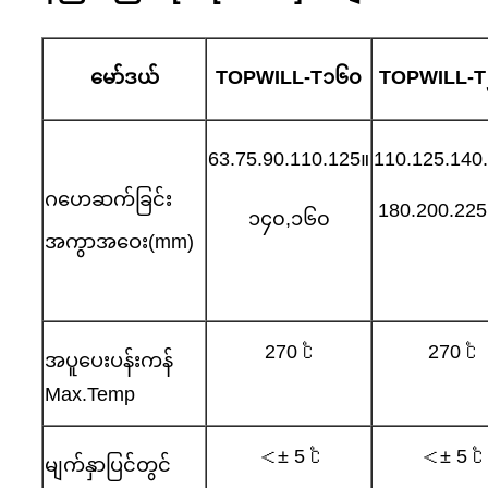
မော်ဒယ်
TOPWILL-T
၁၆၀
TOPWILL-T
63.75.90.110.125။
110.125.140
ဂဟေဆက်ခြင်း
180.200.225
၁၄၀,၁၆၀
အကွာအဝေး(mm)
270 ℃
270 ℃
အပူပေးပန်းကန်
Max.Temp
＜± 5 ℃
＜± 5 ℃
မျက်နှာပြင်တွင်