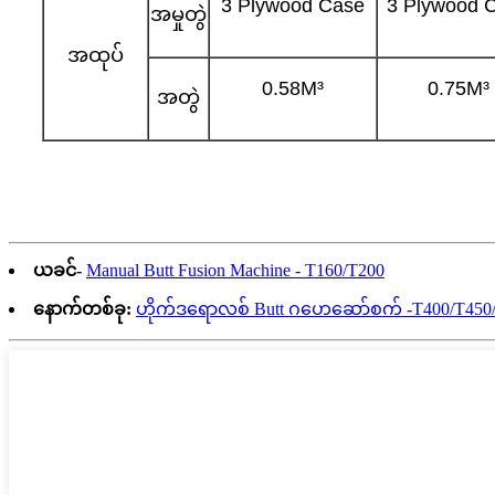
3 Plywood Case
3 Plywood 
အမှုတွဲ
အထုပ်
0.58M³
0.75M³
အတွဲ
ယခင်-
Manual Butt Fusion Machine - T160/T200
နောက်တစ်ခု:
ဟိုက်ဒရောလစ် Butt ဂဟေဆော်စက် -T400/T450/