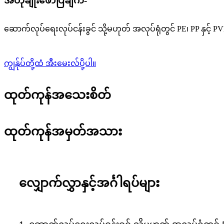
အတိုချုံးဖော်ပြချက်-
ဆောက်လုပ်ရေးလုပ်ငန်းခွင် သို့မဟုတ် အလုပ်ရုံတွင် PE၊ PP နှင့
ကျွန်ုပ်တို့ထံ အီးမေးလ်ပို့ပါ။
ထုတ်ကုန်အသေးစိတ်
ထုတ်ကုန်အမှတ်အသား
လျှောက်လွှာနှင့်အင်္ဂါရပ်များ