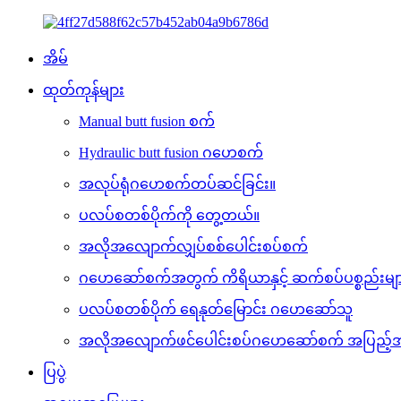
အိမ်
ထုတ်ကုန်များ
Manual butt fusion စက်
Hydraulic butt fusion ဂဟေစက်
အလုပ်ရုံဂဟေစက်တပ်ဆင်ခြင်း။
ပလပ်စတစ်ပိုက်ကို တွေ့တယ်။
အလိုအလျောက်လျှပ်စစ်ပေါင်းစပ်စက်
ဂဟေဆော်စက်အတွက် ကိရိယာနှင့် ဆက်စပ်ပစ္စည်းမျ
ပလပ်စတစ်ပိုက် ရေနုတ်မြောင်း ဂဟေဆော်သူ
အလိုအလျောက်ဖင်ပေါင်းစပ်ဂဟေဆော်စက် အပြည့်အ
ပြပွဲ