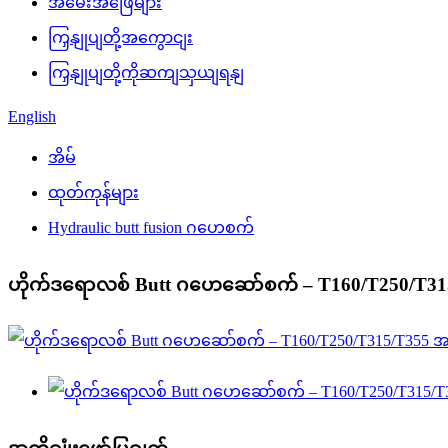
အမေးအဖြေများ
ကြှနျုပျတို့အကွောငျး
ကြှနျုပျတို့ကိုဆကျသှယျရနျ
English
အိမ်
ထုတ်ကုန်များ
Hydraulic butt fusion ဂဟေစက်
ဟိုက်ဒရောလစ် Butt ဂဟေဆော်စက် – T160/T250/T31