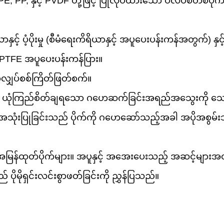
PE, PP, နှင့် PVDF တို့ဖြင့် ပြုလုပ်ထားသော ပလပ်စတစ်ပိုက
ှင့် ပံ့ပိုးမှု (စီမံရေးကိရိယာနှင့် အပူပေးပန်းကန်အတွက်) န
သော PTFE အပူပေးပန်းကန်ပြား။
လျှပ်စစ်ကြိတ်ဖြတ်စက်။
ား၏ ယုံကြည်စိတ်ချရသော ဂဟေဆက်ခြင်းအရည်အသွေးကို 
သုံးပြုခြင်းသည် ပိုက်ကို ဂဟေဆော်သည့်အခါ အပိုအစွမ်းသတ
င့် အမြန်ထုတ်ပိုက်များ။ အပူနှင့် အအေးပေးသည့် အဆင့်များအ
ိုမိုရှင်းလင်းစွာဖတ်ခြင်းကို ညွှန်ပြသည်။