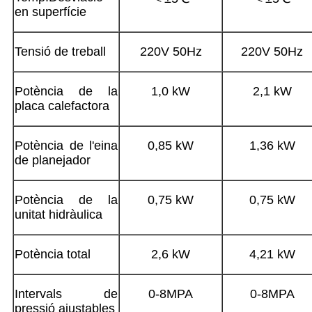
en superfície
Tensió de treball
220V 50Hz
220V 50Hz
Potència de la
1,0 kW
2,1 kW
placa calefactora
Potència de l'eina
0,85 kW
1,36 kW
de planejador
Potència de la
0,75 kW
0,75 kW
unitat hidràulica
Potència total
2,6 kW
4,21 kW
Intervals de
0-8MPA
0-8MPA
pressió ajustables