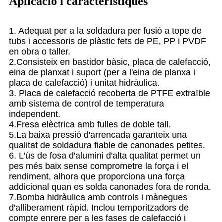
Aplicació i característiques
1. Adequat per a la soldadura per fusió a tope de
tubs i accessoris de plàstic fets de PE, PP i PVDF
en obra o taller.
2.Consisteix en bastidor bàsic, placa de calefacció,
eina de planxat i suport (per a l'eina de planxa i
placa de calefacció) i unitat hidràulica.
3. Placa de calefacció recoberta de PTFE extraïble
amb sistema de control de temperatura
independent.
4.Fresa elèctrica amb fulles de doble tall.
5.La baixa pressió d'arrencada garanteix una
qualitat de soldadura fiable de canonades petites.
6. L'ús de fosa d'alumini d'alta qualitat permet un
pes més baix sense comprometre la força i el
rendiment, alhora que proporciona una força
addicional quan es solda canonades fora de ronda.
7.Bomba hidràulica amb controls i mànegues
d'alliberament ràpid. Inclou temporitzadors de
compte enrere per a les fases de calefacció i