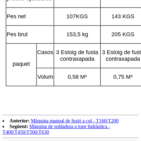
Pes net
107KGS
143 KGS
Pes brut
153,5 kg
205 KGS
Casos
3 Estoig de fusta
3 Estoig de fus
contraxapada
contraxapada
paquet
Volum
0,58 M³
0,75 M³
Anterior:
Màquina manual de fusió a cul - T160/T200
Següent:
Màquina de soldadura a tope hidràulica -
T400/T450/T500/T630