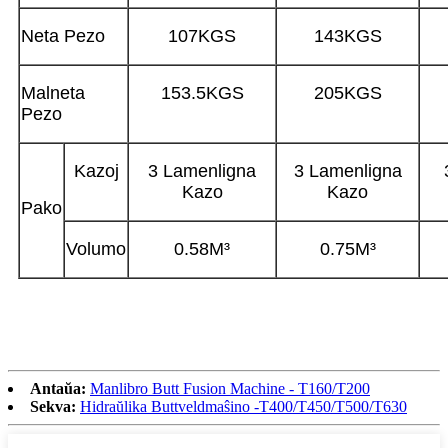
Neta Pezo
107KGS
143KGS
Malneta
153.5KGS
205KGS
Pezo
Kazoj
3 Lamenligna
3 Lamenligna
Kazo
Kazo
Pako
Volumo
0.58M³
0.75M³
Antaŭa:
Manlibro Butt Fusion Machine - T160/T200
Sekva:
Hidraŭlika Buttveldmaŝino -T400/T450/T500/T630