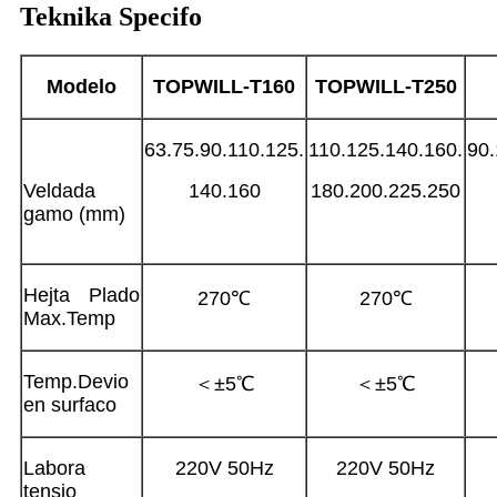
Teknika Specifo
Modelo
TOPWILL-T
160
TOPWILL-T
250
63.75.90.110.125.
110.125.140.160.
90.
Veldada
140.160
180.200.225.250
gamo (mm)
Hejta Plado
270℃
270℃
Max.Temp
Temp.Devio
＜±5℃
＜±5℃
en surfaco
Labora
220V 50Hz
220V 50Hz
tensio