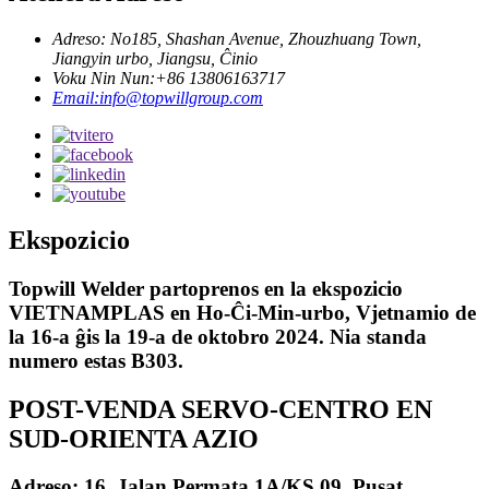
Adreso: No185, Shashan Avenue, Zhouzhuang Town,
Jiangyin urbo, Jiangsu, Ĉinio
Voku Nin Nun:+86 13806163717
Email:info@topwillgroup.com
Ekspozicio
Topwill Welder partoprenos en la ekspozicio
VIETNAMPLAS en Ho-Ĉi-Min-urbo, Vjetnamio de
la 16-a ĝis la 19-a de oktobro 2024. Nia standa
numero estas B303.
POST-VENDA SERVO-CENTRO EN
SUD-ORIENTA AZIO
Adreso: 16, Jalan Permata 1A/KS 09, Pusat