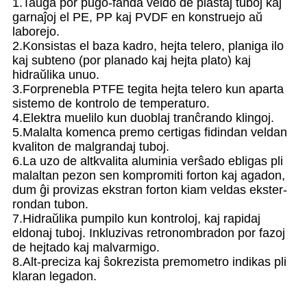
1.Taŭga por pugo-fanda veldo de plastaj tuboj kaj
garnaĵoj el PE, PP kaj PVDF en konstruejo aŭ
laborejo.
2.Konsistas el baza kadro, hejta telero, planiga ilo
kaj subteno (por planado kaj hejta plato) kaj
hidraŭlika unuo.
3.Forprenebla PTFE tegita hejta telero kun aparta
sistemo de kontrolo de temperaturo.
4.Elektra muelilo kun duoblaj tranĉrando klingoj.
5.Malalta komenca premo certigas fidindan veldan
kvaliton de malgrandaj tuboj.
6.La uzo de altkvalita aluminia verŝado ebligas pli
malaltan pezon sen kompromiti forton kaj agadon,
dum ĝi provizas ekstran forton kiam veldas ekster-
rondan tubon.
7.Hidraŭlika pumpilo kun kontroloj, kaj rapidaj
eldonaj tuboj. Inkluzivas retronombradon por fazoj
de hejtado kaj malvarmigo.
8.Alt-preciza kaj ŝokrezista premometro indikas pli
klaran legadon.