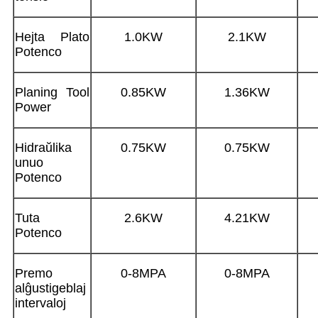
Hejta Plato
1.0KW
2.1KW
Potenco
Planing Tool
0.85KW
1.36KW
Power
Hidraŭlika
0.75KW
0.75KW
unuo
Potenco
Tuta
2.6KW
4.21KW
Potenco
Premo
0-8MPA
0-8MPA
alĝustigeblaj
intervaloj