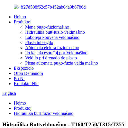
Hejmo
Produktoj
Mana pugo-fuziomaŝino
Hidraŭlika butt-fuzio-veldmaŝino
Laboreja konvena veldmaŝino
Plasta tubsegilo
Aŭtomata elektra fuziomaŝino
Ilo kaj akcesoraĵoj por Veldmaŝino
Veldilo pri drenado de plasto
Plena aŭtomata pugo-fuzia velda maŝino
Ekspozicio
Oftaj Demandoj
Pri Ni
Kontaktu Nin
English
Hejmo
Produktoj
Hidraŭlika butt-fuzio-veldmaŝino
Hidraŭlika Buttveldmaŝino - T160/T250/T315/T355