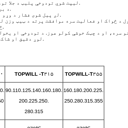
3. د لرې کولو وړ PTFE لیپت شوي تودوخې پلیټ د جلا تودوخې کنټرول سیسټم سره.
4. د بریښنا د ملنګ کټر د دوه ګونی څنډه بلیډ سره.
5. لږ پیل شوی فشار د وړو پایپونو د باور وړ ویلډینګ کیفیت تضمینوي.
ځواک چمتو کوي کله چې د ګرد پایپ ویلډینګ کول.
8. لوړ دقیق او شاک پروف فشار میټر روښانه لوستل په ګوته کوي.
۰
TOPWILL
-T
۳۱۵
TOPWILL-T
۳۵۵
0.
90.110.125.140.160.180.
160.180.200.225.
50
200.225.250.
250.280.315.355
280.315