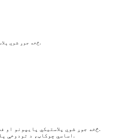
په ساختماني سایټ یا ورکشاپ کې د PE، PP او PVDF څخه جوړ شوي پلاستيکي پایپونو او فټینګونو بټ فیوژن ویلډینګ لپاره مناسب.
1. په ساختماني سایټ یا ورکشاپ کې د PE، PP او PVDF څخه جوړ شوي پلاستيکي پایپونو او فټینګونو د بټ فیوژن ویلډینګ لپاره مناسب.
2. اساسي چوکاټ، د تودوخې پلیټ، د پلان کولو وسیله، او ملاتړ (د پلان کولو وسیلې او تودوخې پلیټ لپاره) او هیدرولیک واحد.