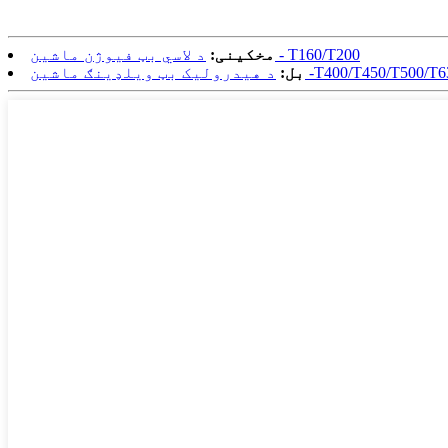
د لاسي بټ فیوژن ماشین - T160/T200
مخکینی:
رولیک بټ ویلډینګ ماشین -T400/T450/T500/T630
بل: