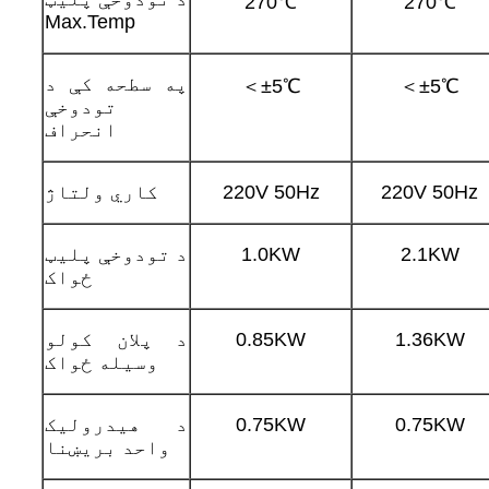
270℃
270℃
Max.Temp
په سطحه کې د
＜±5℃
＜±5℃
تودوخې
انحراف
220V 50Hz
220V 50Hz
کاري ولتاژ
2.1KW
1.0KW
د تودوخې پلیټ
ځواک
1.36KW
0.85KW
د پلان کولو
وسیله ځواک
0.75KW
0.75KW
د هیدرولیک
واحد بریښنا