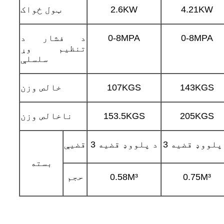
4.21KW
2.6KW
ټول ځواک
0-8MPA
0-8MPA
د فشار د
تنظیم وړ
سلسلې
143KGS
107KGS
خالص وزن
205KGS
153.5KGS
ناخالص وزن
د پلووډ قضیه
3 د پلووډ قضیه
قضیې
بسته
0.75M³
0.58M³
حجم