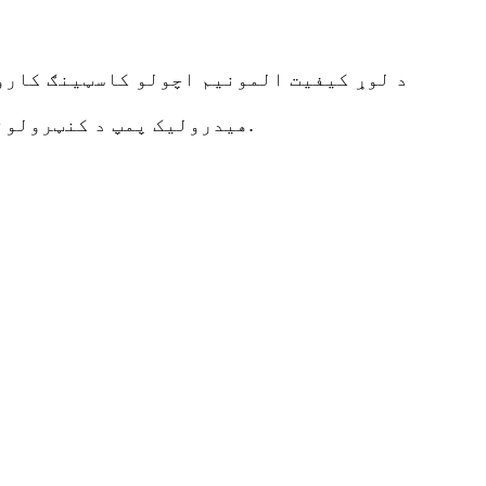
7. هیدرولیک پمپ د کنټرولونو سره، او د چټک خوشې کولو هوز. د تودوخې او یخولو مرحلو لپاره د شمیرنې ټایمرونه شامل دي.