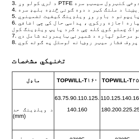
6. د لوړ کیفیت المونیم اچولو کاسټینګ کارول د ځواک او فعالیت سره موافقت پرته د ټیټ وزن لپاره اجازه ورکوي ، پداسې حال کې چې اضافي
تخنیکي مشخصات
۲۵
TOPWILL-T
۱۶۰
TOPWILL-T
ماډل
63.75.90.110.125.
110.125.140.16
180.200.225.2
140.160
د ویلډینګ حد
(mm)
د تودوخې پلیټ