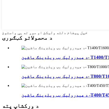
خپل پیغام دلته ولیکئ او موږ ته یې واستوئ
د محصولاتو کټګورۍ
شین- T1400/T1600/T18...
ماشین- T800/T1000/T1200
اشین -T400/T450/T500/...
د ورکشاپ پته