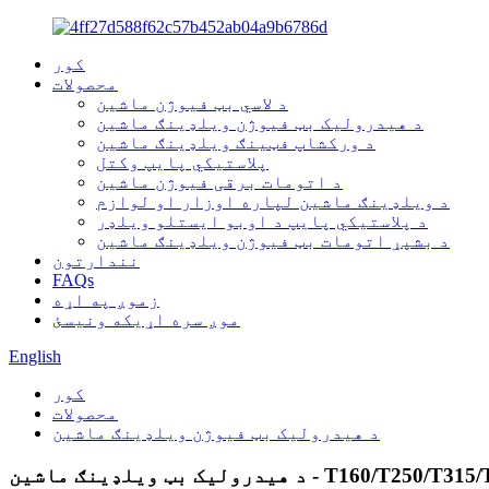
کور
محصولات
د لاسي بټ فیوژن ماشین
د هیدرولیک بټ فیوژن ویلډینګ ماشین
د ورکشاپ فټینګ ویلډینګ ماشین
پلاستيکي پایپ وکتل
د اتومات برقی فیوژن ماشین
د ویلډینګ ماشین لپاره اوزار او لوازم
د پلاستيکي پایپ د اوبو ایستلو ویلډر
د بشپړ اتومات بټ فیوژن ویلډینګ ماشین
نندارتون
FAQs
زموږ په اړه
موږ سره اړیکه ونیسئ
English
کور
محصولات
د هیدرولیک بټ فیوژن ویلډینګ ماشین
ک بټ ویلډینګ ماشین - T160/T250/T315/T355