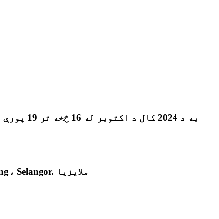
پته: 16، جالان پرماتا 1A/KS 09، Pusat Perniagaan Bestari، Taman Perindustrian Air Hitam، 42000 Klang، Selangor. ملایزیا