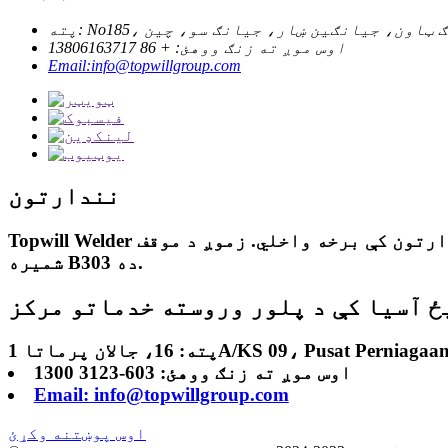
ژوژوانګ ټاون، جیانګین ښار، جیانګ سو، چین
اوس موږ ته زنګ ووهئ: + 86 13806163717
Email:info@topwillgroup.com
نندارتون
Topwill Welder به د 2024 کال د اکتوبر له 16 څخه تر 19 پورې د ویتنام په هو چی مین ښار کې د ویتنامپلاس په نندارتون کې برخه واخلي. زموږ د موقف
شمیره B303 ده.
ځ آسیا کې د پلور وروسته خدماتو مرکز
اوس موږ ته زنګ ووهئ: 603-3123 1300
Email: info@topwillgroup.com
اوس پوښتنه وکړئ