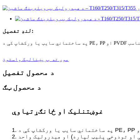
لنډ تفصیل:
موږ ته بریښنالیک واستوئ
د محصول تفصیل
د محصول ټګ
غوښتنلیک او ځانګړتیاوې