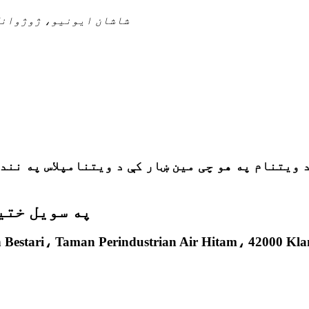
پته: No185، شاشان ایونیو، 
په سویل ختی