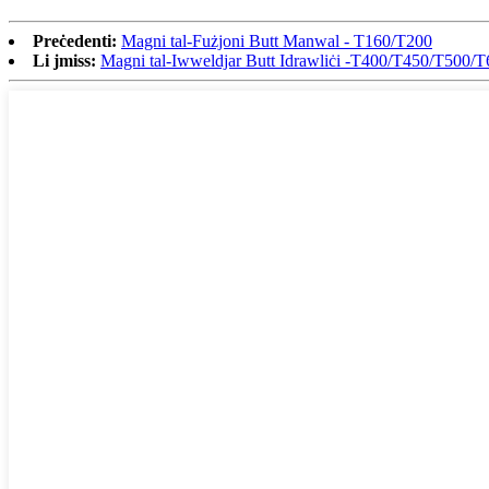
Preċedenti:
Magni tal-Fużjoni Butt Manwal - T160/T200
Li jmiss:
Magni tal-Iwweldjar Butt Idrawliċi -T400/T450/T500/