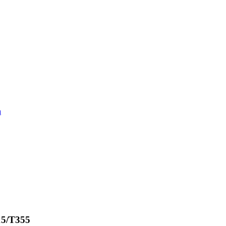
a
15/T355