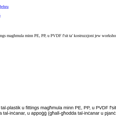
u fittings magħmula minn PE, PP, u PVDF f'sit ta' kostruzzjoni jew worksho
iet tal-plastik u fittings magħmula minn PE, PP, u PVDF f's
a tal-inċanar, u appoġġ (għall-għodda tal-inċanar u pjanċa 