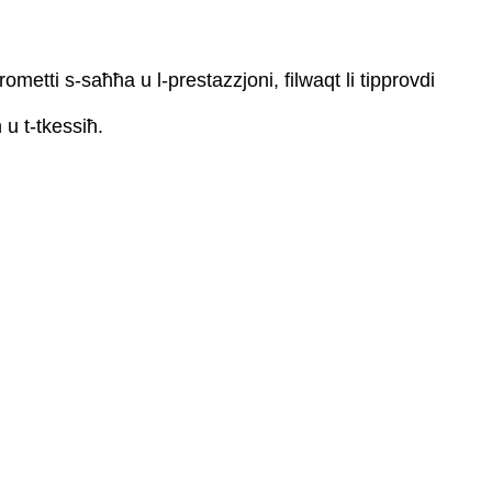
rometti s-saħħa u l-prestazzjoni, filwaqt li tipprovdi
 u t-tkessiħ.