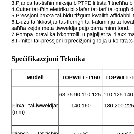
3.Pjanċa tat-tisħin miksija b'PTFE li tista 'titneħħa 
4.Cutter tat-tħin elettriku bi xfafar tat-tarf tal-qtugħ 
5.Pressjoni baxxa tal-bidu tiżgura kwalità affidabbli t
6.L-użu ta 'ikkastjar tat-tferrigħ ta' l-aluminju ta 'k
saħħa żejda meta tiwweldja pajp barra minn tond.
7.Pompa idrawlika b'kontrolli, u pajpijiet ta 'rilaxx ma
8.Il-miter tal-pressjoni b'preċiżjoni għolja u kontra x
Speċifikazzjoni Teknika
Mudell
TOPWILL-T
160
TOPWILL-
63.75.90.110.125.
110.125.140
Firxa tal-iwweldjar
140.160
180.200.225
(mm)
Pjanċa tat-tisħin