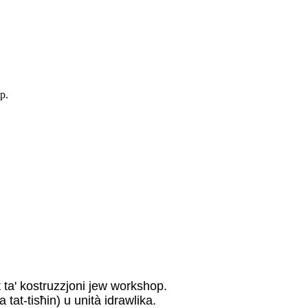
p.
it ta' kostruzzjoni jew workshop.
tat-tisħin) u unità idrawlika.