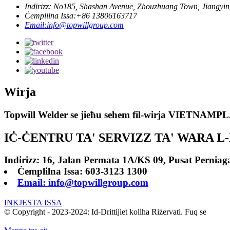
Indirizz: No185, Shashan Avenue, Zhouzhuang Town, Jiangyin 
Ċemplilna Issa:+86 13806163717
Email:info@topwillgroup.com
Wirja
Topwill Welder se jieħu sehem fil-wirja VIETNAMPLA
IĊ-ĊENTRU TA' SERVIZZ TA' WARA L
Indirizz: 16, Jalan Permata 1A/KS 09, Pusat Perniag
Ċemplilna Issa: 603-3123 1300
Email: info@topwillgroup.com
INKJESTA ISSA
© Copyright - 2023-2024: Id-Drittijiet kollha Riżervati. Fuq se