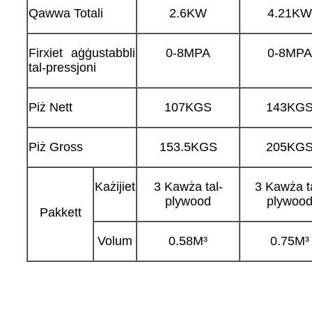
Qawwa Totali
2.6KW
4.21KW
Firxiet aġġustabbli
0-8MPA
0-8MPA
tal-pressjoni
Piż Nett
107KGS
143KG
Piż Gross
153.5KGS
205KG
Każijiet
3 Kawża tal-
3 Kawża t
plywood
plywoo
Pakkett
Volum
0.58M³
0.75M³