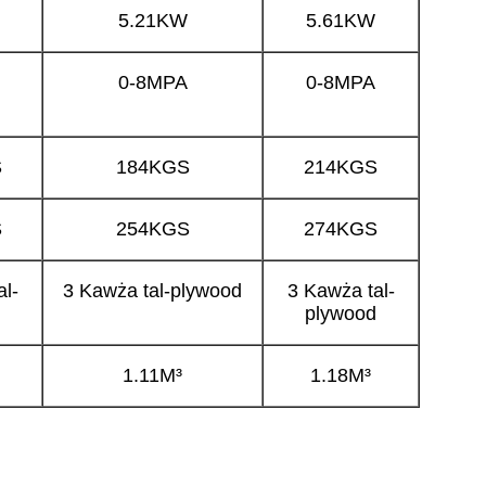
5.21KW
5.61KW
0-8MPA
0-8MPA
S
184KGS
214KGS
S
254KGS
274KGS
al-
3 Kawża tal-plywood
3 Kawża tal-
d
plywood
1.11M³
1.18M³