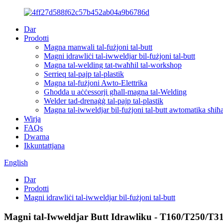
Dar
Prodotti
Magna manwali tal-fużjoni tal-butt
Magni idrawliċi tal-iwweldjar bil-fużjoni tal-butt
Magna tal-welding tat-twaħħil tal-workshop
Serrieq tal-pajp tal-plastik
Magna tal-fużjoni Awto-Elettrika
Għodda u aċċessorji għall-magna tal-Welding
Welder tad-drenaġġ tal-pajp tal-plastik
Magna tal-iwweldjar bil-fużjoni tal-butt awtomatika sħiħ
Wirja
FAQs
Dwarna
Ikkuntattjana
English
Dar
Prodotti
Magni idrawliċi tal-iwweldjar bil-fużjoni tal-butt
Magni tal-Iwweldjar Butt Idrawliku - T160/T250/T3