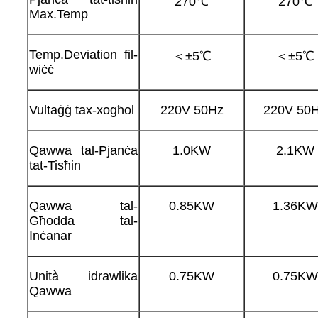
270℃
270℃
Max.Temp
Temp.Deviation fil-
＜±5℃
＜±5℃
wiċċ
Vultaġġ tax-xogħol
220V 50Hz
220V 50
Qawwa tal-Pjanċa
1.0KW
2.1KW
tat-Tisħin
Qawwa tal-
0.85KW
1.36KW
Għodda tal-
Inċanar
Unità idrawlika
0.75KW
0.75KW
Qawwa