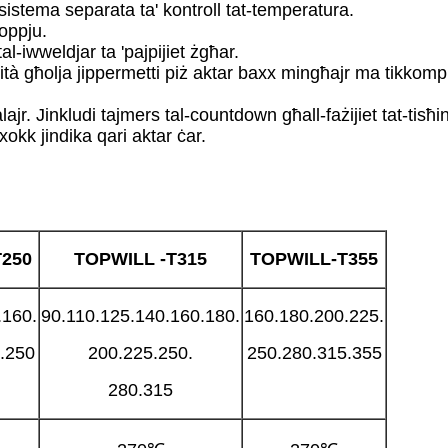
b'sistema separata ta' kontroll tat-temperatura.
doppju.
al-iwweldjar ta 'pajpijiet żgħar.
walità għolja jippermetti piż aktar baxx mingħajr ma tikkomp
lajr. Jinkludi tajmers tal-countdown għall-fażijiet tat-tisħin
-xokk jindika qari aktar ċar.
T
250
TOPWILL
-T
315
TOPWILL-T
355
.160.
90.110.125.140.160.180.
160.180.200.225.
.250
200.225.250.
250.280.315.355
280.315