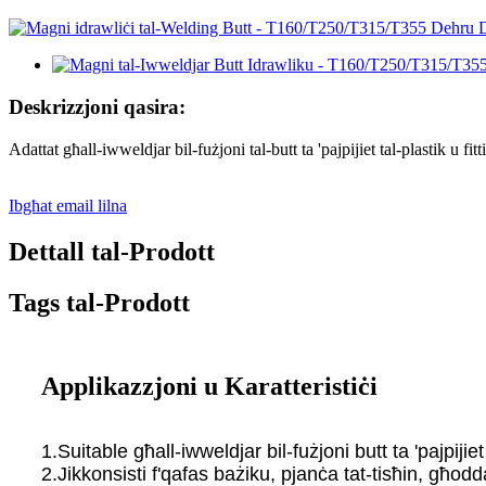
Deskrizzjoni qasira:
Adattat għall-iwweldjar bil-fużjoni tal-butt ta 'pajpijiet tal-plastik 
Ibgħat email lilna
Dettall tal-Prodott
Tags tal-Prodott
Applikazzjoni u Karatteristiċi
1.Suitable għall-iwweldjar bil-fużjoni butt ta 'pajpij
2.Jikkonsisti f'qafas bażiku, pjanċa tat-tisħin, għodd