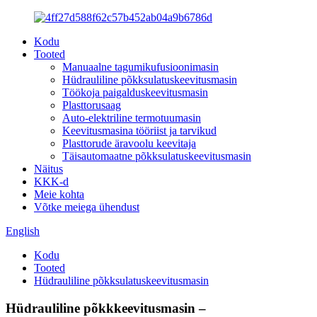
Kodu
Tooted
Manuaalne tagumikufusioonimasin
Hüdrauliline põkksulatuskeevitusmasin
Töökoja paigalduskeevitusmasin
Plasttorusaag
Auto-elektriline termotuumasin
Keevitusmasina tööriist ja tarvikud
Plasttorude äravoolu keevitaja
Täisautomaatne põkksulatuskeevitusmasin
Näitus
KKK-d
Meie kohta
Võtke meiega ühendust
English
Kodu
Tooted
Hüdrauliline põkksulatuskeevitusmasin
Hüdrauliline põkkkeevitusmasin –