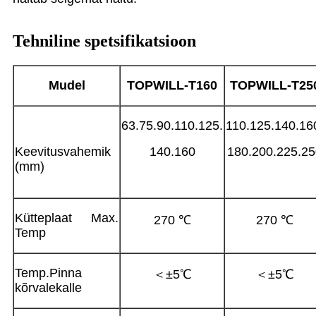
Tehniline spetsifikatsioon
Mudel
TOPWILL-T
160
TOPWILL-T
25
63.75.90.110.125.
110.125.140.16
Keevitusvahemik
140.160
180.200.225.25
(mm)
Kütteplaat Max.
270 ℃
270 ℃
Temp
Temp.Pinna
＜±5℃
＜±5℃
kõrvalekalle