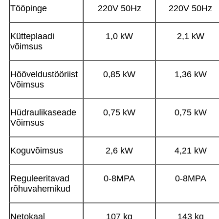
Tööpinge
220V 50Hz
220V 50Hz
Kütteplaadi
1,0 kW
2,1 kW
võimsus
Hööveldustööriist
0,85 kW
1,36 kW
Võimsus
Hüdraulikaseade
0,75 kW
0,75 kW
Võimsus
Koguvõimsus
2,6 kW
4,21 kW
Reguleeritavad
0-8MPA
0-8MPA
rõhuvahemikud
Netokaal
107 kg
143 kg