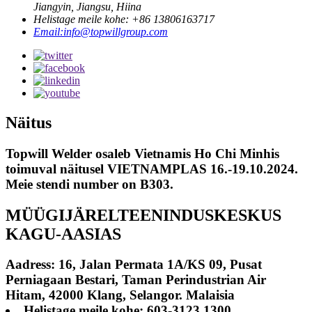
Jiangyin, Jiangsu, Hiina
Helistage meile kohe: +86 13806163717
Email:info@topwillgroup.com
Näitus
Topwill Welder osaleb Vietnamis Ho Chi Minhis
toimuval näitusel VIETNAMPLAS 16.-19.10.2024.
Meie stendi number on B303.
MÜÜGIJÄRELTEENINDUSKESKUS
KAGU-AASIAS
Aadress: 16, Jalan Permata 1A/KS 09, Pusat
Perniagaan Bestari, Taman Perindustrian Air
Hitam, 42000 Klang, Selangor. Malaisia
Helistage meile kohe: 603-3123 1300