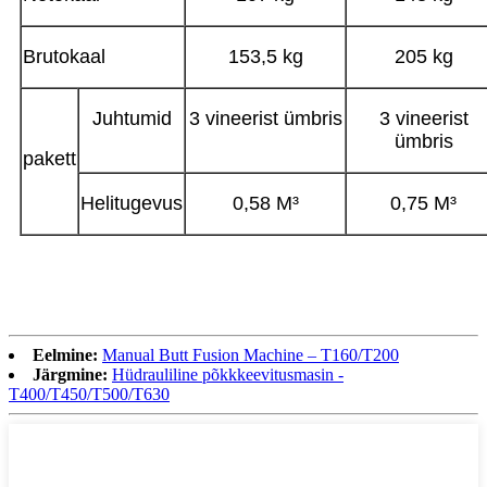
Brutokaal
153,5 kg
205 kg
Juhtumid
3 vineerist ümbris
3 vineerist
ümbris
pakett
Helitugevus
0,58 M³
0,75 M³
Eelmine:
Manual Butt Fusion Machine – T160/T200
Järgmine:
Hüdrauliline põkkkeevitusmasin -
T400/T450/T500/T630