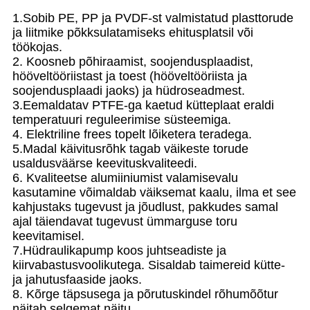
1.Sobib PE, PP ja PVDF-st valmistatud plasttorude
ja liitmike põkksulatamiseks ehitusplatsil või
töökojas.
2. Koosneb põhiraamist, soojendusplaadist,
hööveltööriistast ja toest (hööveltööriista ja
soojendusplaadi jaoks) ja hüdroseadmest.
3.Eemaldatav PTFE-ga kaetud kütteplaat eraldi
temperatuuri reguleerimise süsteemiga.
4. Elektriline frees topelt lõiketera teradega.
5.Madal käivitusrõhk tagab väikeste torude
usaldusväärse keevituskvaliteedi.
6. Kvaliteetse alumiiniumist valamisevalu
kasutamine võimaldab väiksemat kaalu, ilma et see
kahjustaks tugevust ja jõudlust, pakkudes samal
ajal täiendavat tugevust ümmarguse toru
keevitamisel.
7.Hüdraulikapump koos juhtseadiste ja
kiirvabastusvoolikutega. Sisaldab taimereid kütte-
ja jahutusfaaside jaoks.
8. Kõrge täpsusega ja põrutuskindel rõhumõõtur
näitab selgemat näitu.