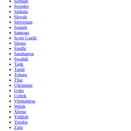
Serbian
Sesotho
Sinhala
Slovak
Slovenian
Somali
Samoan
Scots Gaelic
Shona
Sindhi
Sundanese
Swahili
Tajik
Tamil
Telugu
Thai
Ukrainian
Urdu
Uzbek
Vietnamese
Welsh
Xhosa
Yiddish
Yoruba
Zulu