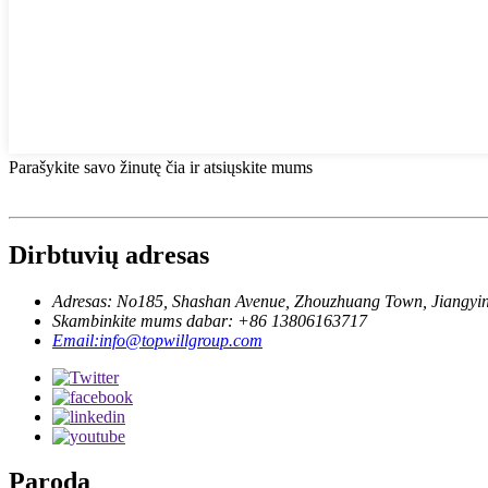
Parašykite savo žinutę čia ir atsiųskite mums
Dirbtuvių adresas
Adresas: No185, Shashan Avenue, Zhouzhuang Town, Jiangyin 
Skambinkite mums dabar: +86 13806163717
Email:info@topwillgroup.com
Paroda