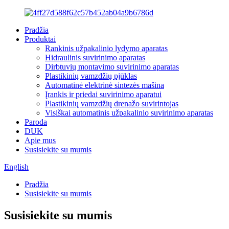
Pradžia
Produktai
Rankinis užpakalinio lydymo aparatas
Hidraulinis suvirinimo aparatas
Dirbtuvių montavimo suvirinimo aparatas
Plastikinių vamzdžių pjūklas
Automatinė elektrinė sintezės mašina
Įrankis ir priedai suvirinimo aparatui
Plastikinių vamzdžių drenažo suvirintojas
Visiškai automatinis užpakalinio suvirinimo aparatas
Paroda
DUK
Apie mus
Susisiekite su mumis
English
Pradžia
Susisiekite su mumis
Susisiekite su mumis