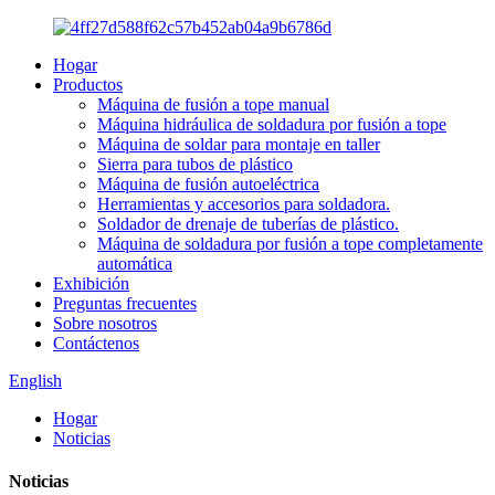
Hogar
Productos
Máquina de fusión a tope manual
Máquina hidráulica de soldadura por fusión a tope
Máquina de soldar para montaje en taller
Sierra para tubos de plástico
Máquina de fusión autoeléctrica
Herramientas y accesorios para soldadora.
Soldador de drenaje de tuberías de plástico.
Máquina de soldadura por fusión a tope completamente
automática
Exhibición
Preguntas frecuentes
Sobre nosotros
Contáctenos
English
Hogar
Noticias
Noticias