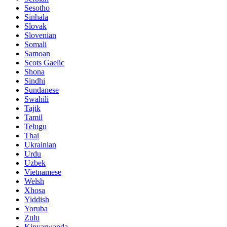
Sesotho
Sinhala
Slovak
Slovenian
Somali
Samoan
Scots Gaelic
Shona
Sindhi
Sundanese
Swahili
Tajik
Tamil
Telugu
Thai
Ukrainian
Urdu
Uzbek
Vietnamese
Welsh
Xhosa
Yiddish
Yoruba
Zulu
Kinyarwanda