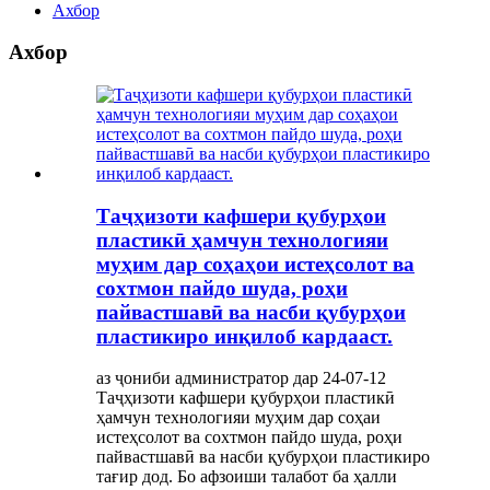
Ахбор
Ахбор
Таҷҳизоти кафшери қубурҳои
пластикӣ ҳамчун технологияи
муҳим дар соҳаҳои истеҳсолот ва
сохтмон пайдо шуда, роҳи
пайвастшавӣ ва насби қубурҳои
пластикиро инқилоб кардааст.
аз ҷониби администратор дар 24-07-12
Таҷҳизоти кафшери қубурҳои пластикӣ
ҳамчун технологияи муҳим дар соҳаи
истеҳсолот ва сохтмон пайдо шуда, роҳи
пайвастшавӣ ва насби қубурҳои пластикиро
тағир дод. Бо афзоиши талабот ба ҳалли