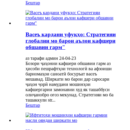
Бештар
Васеъ кардани уфуқҳо: Стратегияи
глобалии мо барои аълои кафшери
обшавии гарм"
аз тарафи админ 24-04-23
Бозори ҷаҳонии кафшери обшавии гарм аз
ҳисоби пешрафтҳои технологӣ ва афзоиши
барномаҳои саноатӣ босуръат васеъ
мешавад. Ширкати мо барои дар саросари
ҷаҳон ҷорӣ намудани мошинҳои
кафшергарии замонавии худ як ташаббуси
олиҷанобро оғоз мекунад. Стратегияи мо ба
ташаккули str...
Бештар