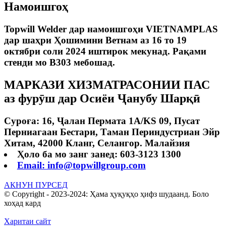
Намоишгоҳ
Topwill Welder дар намоишгоҳи VIETNAMPLAS
дар шаҳри Ҳошимини Ветнам аз 16 то 19
октябри соли 2024 иштирок мекунад. Рақами
стенди мо B303 мебошад.
МАРКАЗИ ХИЗМАТРАСОНИИ ПАС
аз фурӯш дар Осиёи Ҷанубу Шарқӣ
Суроға: 16, Ҷалан Пермата 1A/KS 09, Пусат
Перниагаан Бестари, Таман Периндустриан Эйр
Хитам, 42000 Кланг, Селангор. Малайзия
Ҳоло ба мо занг занед: 603-3123 1300
Email: info@topwillgroup.com
АКНУН ПУРСЕД
© Copyright - 2023-2024: Ҳама ҳуқуқҳо ҳифз шудаанд. Боло
хоҳад кард
Харитаи сайт