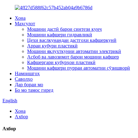
Хона
Маҳсулот
Мошини дастӣ барои синтези кунҷ
Мошини кафшери гидравликӣ
Цехи васлкунандаи дастгохи кафшеркунй
Арраи қубури пластикӣ
Мошини яклухткунии автоматии электрикӣ
Асбоб ва лавозимот барои мошини кафшер
Кафшергари қубурҳои пластикӣ
Мошини кафшери пурраи автоматии сӯзишворӣ
Намоишгоҳ
Саволҳо
Дар бораи мо
Бо мо тамос гиред
English
Хона
Ахбор
Ахбор