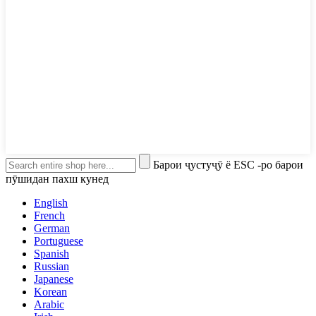
Барои ҷустуҷӯ ё ESC -ро барои
пӯшидан пахш кунед
English
French
German
Portuguese
Spanish
Russian
Japanese
Korean
Arabic