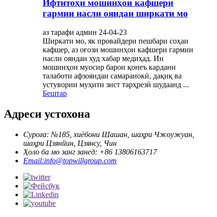
Ифтитоҳи мошинҳои кафшери
гармии насли ояндаи ширкати мо
аз тарафи админ 24-04-23
Ширкати мо, як провайдери пешбари соҳаи
кафшер, аз оғози мошинҳои кафшери гармии
насли ояндаи худ хабар медиҳад. Ин
мошинҳои муосир барои қонеъ кардани
талаботи афзояндаи самаранокӣ, дақиқ ва
устувории муҳити зист тарҳрезӣ шудаанд ...
Бештар
Адреси устохона
Суроға: №185, хиёбони Шашан, шаҳри Чжоужуан,
шаҳри Цзянйин, Цзянсу, Чин
Ҳоло ба мо занг занед: +86 13806163717
Email:info@topwillgroup.com