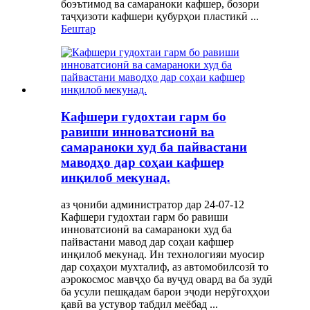
боэътимод ва самараноки кафшер, бозори
таҷҳизоти кафшери қубурҳои пластикӣ ...
Бештар
Кафшери гудохтаи гарм бо
равиши инноватсионӣ ва
самараноки худ ба пайвастани
маводҳо дар соҳаи кафшер
инқилоб мекунад.
аз ҷониби администратор дар 24-07-12
Кафшери гудохтаи гарм бо равиши
инноватсионӣ ва самараноки худ ба
пайвастани мавод дар соҳаи кафшер
инқилоб мекунад. Ин технологияи муосир
дар соҳаҳои мухталиф, аз автомобилсозӣ то
аэрокосмос мавҷҳо ба вуҷуд овард ва ба зудӣ
ба усули пешқадам барои эҷоди нерӯгоҳҳои
қавӣ ва устувор табдил меёбад ...