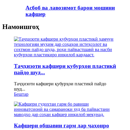
Асбоб ва лавозимот барои мошини
кафшер
Намоишгоҳ
Таҷҳизоти кафшери қубурҳои пластикӣ
пайдо шуд...
Таҷҳизоти кафшери қубурҳои пластикӣ пайдо
шуд...
Бештар
Кафшери обшавии гарм дар ҷаҳонро