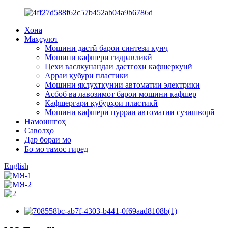
Хона
Маҳсулот
Мошини дастӣ барои синтези кунҷ
Мошини кафшери гидравликӣ
Цехи васлкунандаи дастгохи кафшеркунй
Арраи қубури пластикӣ
Мошини яклухткунии автоматии электрикӣ
Асбоб ва лавозимот барои мошини кафшер
Кафшергари қубурҳои пластикӣ
Мошини кафшери пурраи автоматии сӯзишворӣ
Намоишгоҳ
Саволҳо
Дар бораи мо
Бо мо тамос гиред
English