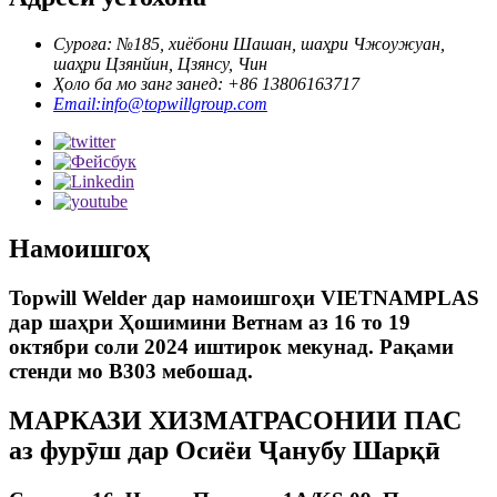
Суроға: №185, хиёбони Шашан, шаҳри Чжоужуан,
шаҳри Цзянйин, Цзянсу, Чин
Ҳоло ба мо занг занед: +86 13806163717
Email:info@topwillgroup.com
Намоишгоҳ
Topwill Welder дар намоишгоҳи VIETNAMPLAS
дар шаҳри Ҳошимини Ветнам аз 16 то 19
октябри соли 2024 иштирок мекунад. Рақами
стенди мо B303 мебошад.
МАРКАЗИ ХИЗМАТРАСОНИИ ПАС
аз фурӯш дар Осиёи Ҷанубу Шарқӣ