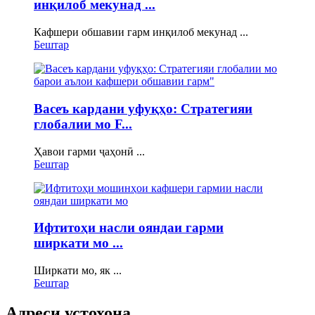
инқилоб мекунад ...
Кафшери обшавии гарм инқилоб мекунад ...
Бештар
Васеъ кардани уфуқҳо: Стратегияи
глобалии мо F...
Ҳавои гарми ҷаҳонӣ ...
Бештар
Ифтитоҳи насли ояндаи гарми
ширкати мо ...
Ширкати мо, як ...
Бештар
Адреси устохона