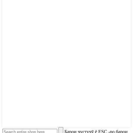
Барои ҷустуҷӯ ё ESC -ро барои