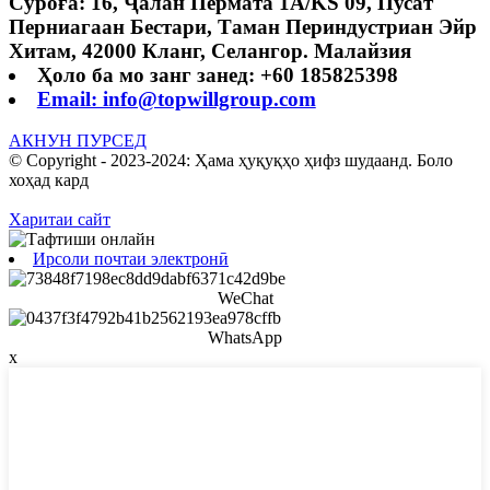
Суроға: 16, Ҷалан Пермата 1A/KS 09, Пусат
Перниагаан Бестари, Таман Периндустриан Эйр
Хитам, 42000 Кланг, Селангор. Малайзия
Ҳоло ба мо занг занед: +60 185825398
Email: info@topwillgroup.com
АКНУН ПУРСЕД
© Copyright - 2023-2024: Ҳама ҳуқуқҳо ҳифз шудаанд. Боло
хоҳад кард
Харитаи сайт
Ирсоли почтаи электронӣ
WeChat
WhatsApp
x