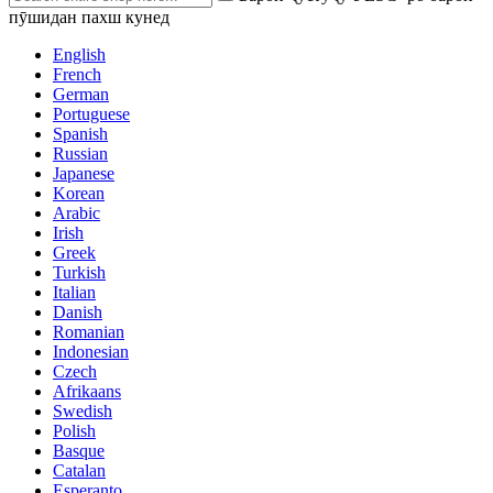
пӯшидан пахш кунед
English
French
German
Portuguese
Spanish
Russian
Japanese
Korean
Arabic
Irish
Greek
Turkish
Italian
Danish
Romanian
Indonesian
Czech
Afrikaans
Swedish
Polish
Basque
Catalan
Esperanto