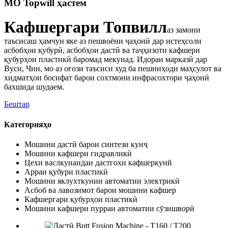
МО Topwill ҳастем
Кафшергари Топвилл
аз замони
таъсисаш ҳамчун яке аз пешвоёни ҷаҳонӣ дар истеҳсоли
асбобҳои қубурӣ, асбобҳои дастӣ ва таҷҳизоти кафшери
қубурҳои пластикӣ баромад мекунад. Идораи марказӣ дар
Вуси, Чин, мо аз оғози таъсиси худ ба пешниҳоди маҳсулот ва
хидматҳои босифат барои сохтмони инфрасохтори ҷаҳонӣ
бахшида шудаем.
Бештар
Категорияҳо
Мошини дастӣ барои синтези кунҷ
Мошини кафшери гидравликӣ
Цехи васлкунандаи дастгохи кафшеркунй
Арраи қубури пластикӣ
Мошини яклухткунии автоматии электрикӣ
Асбоб ва лавозимот барои мошини кафшер
Кафшергари қубурҳои пластикӣ
Мошини кафшери пурраи автоматии сӯзишворӣ