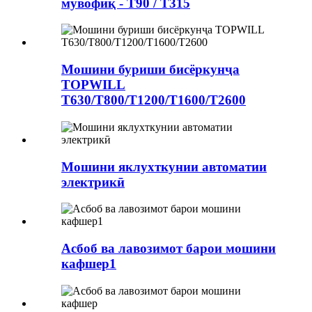
мувофиқ - T90 / T315
Мошини буриши бисёркунҷа
TOPWILL
T630/T800/T1200/T1600/T2600
Мошини яклухткунии автоматии
электрикӣ
Асбоб ва лавозимот барои мошини
кафшер1