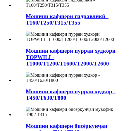
Мошини кафшери гидравликӣ -
T160/T250/T315/T355
Мошини кафшери пурраи худкори
TOPWILL-
T1000/T1200/T1600/T2000/T2600
Мошини кафшери пурраи худкор -
T450/T630/T800
Мошини кафшери бисёркунҷаи