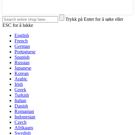
Trykk på Enter for å søke eller
ESC for å lukke
English
French
German
Portuguese
Spanish
Russian
Japanese
Korean
Arabic
Irish
Greek
Turkish
Italian
Danish
Romanian
Indonesian
Czech
Afrikaans
Swedish