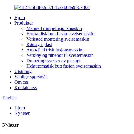
Hjem
Produkter
Manuell rumpefusjonsmaskin
Hydraulisk butt fusion sveisemaskin
Verksted montering sveisemaskin
Rørsag i plast
Auto-Elektrisk fusjonsmaskin
Verktøy og tilbehør til sveisemaskin
Dreneringssveiser av plastrør
Helautomatisk butt fusion sveisemaskin
Utstilling
Vanlige spørsmål
Om oss
Kontakt oss
English
Hjem
Nyheter
Nyheter