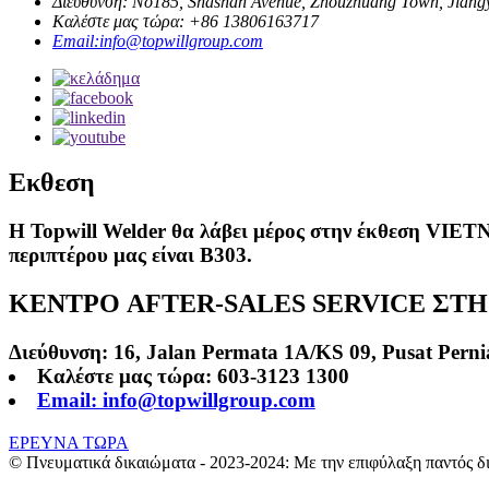
Διεύθυνση: No185, Shashan Avenue, Zhouzhuang Town, Jiangyi
Καλέστε μας τώρα: +86 13806163717
Email:info@topwillgroup.com
Εκθεση
Η Topwill Welder θα λάβει μέρος στην έκθεση VIET
περιπτέρου μας είναι B303.
ΚΕΝΤΡΟ AFTER-SALES SERVICE ΣΤΗ
Διεύθυνση: 16, Jalan Permata 1A/KS 09, Pusat Perni
Καλέστε μας τώρα: 603-3123 1300
Email: info@topwillgroup.com
ΕΡΕΥΝΑ ΤΩΡΑ
© Πνευματικά δικαιώματα - 2023-2024: Με την επιφύλαξη παντός 