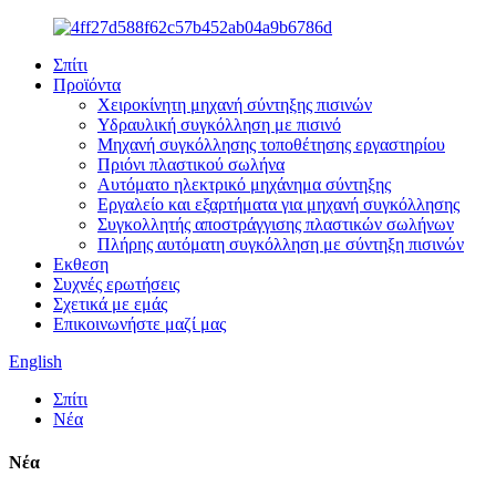
Σπίτι
Προϊόντα
Χειροκίνητη μηχανή σύντηξης πισινών
Υδραυλική συγκόλληση με πισινό
Μηχανή συγκόλλησης τοποθέτησης εργαστηρίου
Πριόνι πλαστικού σωλήνα
Αυτόματο ηλεκτρικό μηχάνημα σύντηξης
Εργαλείο και εξαρτήματα για μηχανή συγκόλλησης
Συγκολλητής αποστράγγισης πλαστικών σωλήνων
Πλήρης αυτόματη συγκόλληση με σύντηξη πισινών
Εκθεση
Συχνές ερωτήσεις
Σχετικά με εμάς
Επικοινωνήστε μαζί μας
English
Σπίτι
Νέα
Νέα