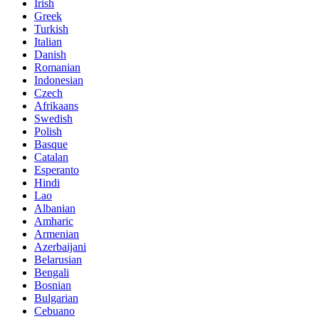
Irish
Greek
Turkish
Italian
Danish
Romanian
Indonesian
Czech
Afrikaans
Swedish
Polish
Basque
Catalan
Esperanto
Hindi
Lao
Albanian
Amharic
Armenian
Azerbaijani
Belarusian
Bengali
Bosnian
Bulgarian
Cebuano