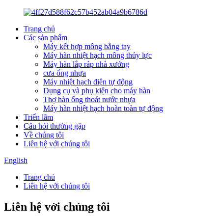
Trang chủ
Các sản phẩm
Máy kết hợp mông bằng tay
Máy hàn nhiệt hạch mông thủy lực
Máy hàn lắp ráp nhà xưởng
cưa ống nhựa
Máy nhiệt hạch điện tự động
Dụng cụ và phụ kiện cho máy hàn
Thợ hàn ống thoát nước nhựa
Máy hàn nhiệt hạch hoàn toàn tự động
Triển lãm
Câu hỏi thường gặp
Về chúng tôi
Liên hệ với chúng tôi
English
Trang chủ
Liên hệ với chúng tôi
Liên hệ với chúng tôi