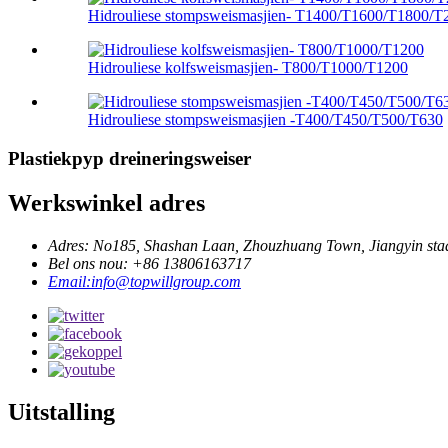
Hidrouliese stompsweismasjien- T1400/T1600/T1800/T2
Hidrouliese kolfsweismasjien- T800/T1000/T1200
Hidrouliese stompsweismasjien -T400/T450/T500/T630
Plastiekpyp dreineringsweiser
Werkswinkel adres
Adres: No185, Shashan Laan, Zhouzhuang Town, Jiangyin stad
Bel ons nou: +86 13806163717
Email:info@topwillgroup.com
Uitstalling