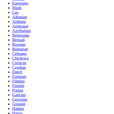
Esperanto
Hindi
Lao
Albanian
Amharic
Armenian
Azerbaijani
Belarusian
Bengali
Bosnian
Bulgarian
Cebuano
Chichewa
Corsican
Croatian
Dutch
Estonian
Filipino
Finnish
Frisian
Galician
Georgian
Gujarati
Haitian
Hausa