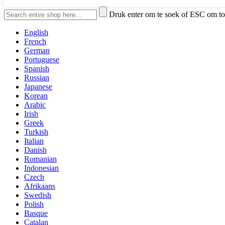
Druk enter om te soek of ESC om to
English
French
German
Portuguese
Spanish
Russian
Japanese
Korean
Arabic
Irish
Greek
Turkish
Italian
Danish
Romanian
Indonesian
Czech
Afrikaans
Swedish
Polish
Basque
Catalan