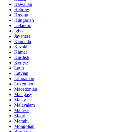
Hawaiian
Hebrew
Hmong
Hungarian
Icelandic
Igbo
Javanese
Kannada
Kazakh
Khmer
Kurdish
Kyrgyz
Latin
Latvian
Lithuanian
Luxembou..
Macedonian
Malagasy
Malay
Malayalam
Maltese
Maori
Marathi
Mongolian
Burmese