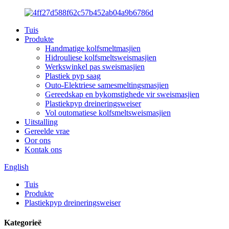
Tuis
Produkte
Handmatige kolfsmeltmasjien
Hidrouliese kolfsmeltsweismasjien
Werkswinkel pas sweismasjien
Plastiek pyp saag
Outo-Elektriese samesmeltingsmasjien
Gereedskap en bykomstighede vir sweismasjien
Plastiekpyp dreineringsweiser
Vol outomatiese kolfsmeltsweismasjien
Uitstalling
Gereelde vrae
Oor ons
Kontak ons
English
Tuis
Produkte
Plastiekpyp dreineringsweiser
Kategorieë