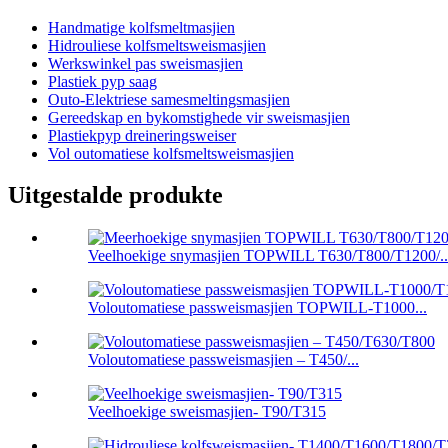
Handmatige kolfsmeltmasjien
Hidrouliese kolfsmeltsweismasjien
Werkswinkel pas sweismasjien
Plastiek pyp saag
Outo-Elektriese samesmeltingsmasjien
Gereedskap en bykomstighede vir sweismasjien
Plastiekpyp dreineringsweiser
Vol outomatiese kolfsmeltsweismasjien
Uitgestalde produkte
Veelhoekige snymasjien TOPWILL T630/T800/T1200/..
Voloutomatiese passweismasjien TOPWILL-T1000...
Voloutomatiese passweismasjien – T450/...
Veelhoekige sweismasjien- T90/T315