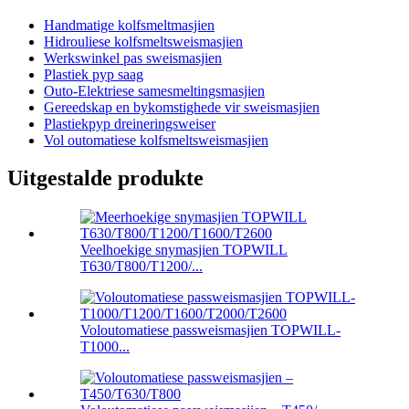
Handmatige kolfsmeltmasjien
Hidrouliese kolfsmeltsweismasjien
Werkswinkel pas sweismasjien
Plastiek pyp saag
Outo-Elektriese samesmeltingsmasjien
Gereedskap en bykomstighede vir sweismasjien
Plastiekpyp dreineringsweiser
Vol outomatiese kolfsmeltsweismasjien
Uitgestalde produkte
Veelhoekige snymasjien TOPWILL
T630/T800/T1200/...
Voloutomatiese passweismasjien TOPWILL-
T1000...