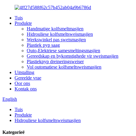
Tuis
Produkte
Handmatige kolfsmeltmasjien
Hidrouliese kolfsmeltsweismasjien
Werkswinkel pas sweismasjien
Plastiek pyp saag
Outo-Elektriese samesmeltingsmasjien
Gereedskap en bykomstighede vir sweismasjien
Plastiekpyp dreineringsweiser
Vol outomatiese kolfsmeltsweismasjien
Uitstalling
Gereelde vrae
Oor ons
Kontak ons
English
Tuis
Produkte
Hidrouliese kolfsmeltsweismasjien
Kategorieë