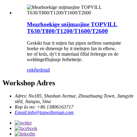
Mearhoekige snijmasjine TOPVILL
T630/T800/T1200/T1600/T2600
Geskikt foar it snijen fan pipen neffens oantsjutte
hoeke en dimensje by it meitsjen fan in elbow,
tee of krús, dy't it materiaal ôffal ferleegje en de
weldingeffisjinsje ferbetterje.
enkête
detail
Workshop Adres
Adres: No185, Shashan Avenue, Zhouzhuang Town, Jiangyin
stêd, Jiangsu, Sina
Rop ús no: +86 13806163717
Email:info@topwillgroup.com