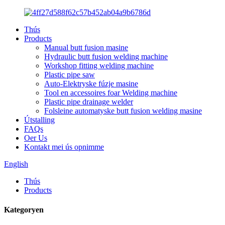
Thús
Products
Manual butt fusion masine
Hydraulic butt fusion welding machine
Workshop fitting welding machine
Plastic pipe saw
Auto-Elektryske fúzje masine
Tool en accessoires foar Welding machine
Plastic pipe drainage welder
Folsleine automatyske butt fusion welding masine
Útstalling
FAQs
Oer Us
Kontakt mei ús opnimme
English
Thús
Products
Kategoryen