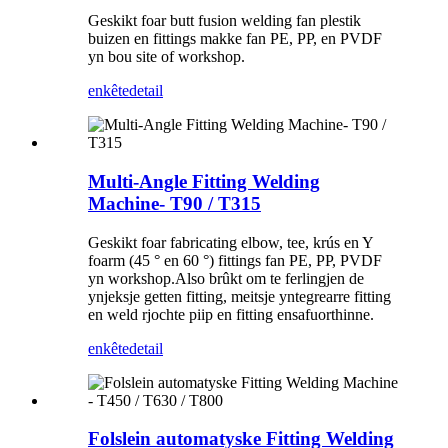
Geskikt foar butt fusion welding fan plestik
buizen en fittings makke fan PE, PP, en PVDF
yn bou site of workshop.
enkête
detail
Multi-Angle Fitting Welding
Machine- T90 / T315
Geskikt foar fabricating elbow, tee, krús en Y
foarm (45 ° en 60 °) fittings fan PE, PP, PVDF
yn workshop.Also brûkt om te ferlingjen de
ynjeksje getten fitting, meitsje yntegrearre fitting
en weld rjochte piip en fitting ensafuorthinne.
enkête
detail
Folslein automatyske Fitting Welding