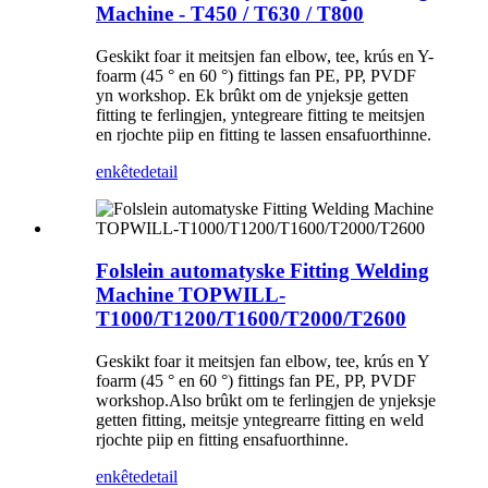
Machine - T450 / T630 / T800
Geskikt foar it meitsjen fan elbow, tee, krús en Y-
foarm (45 ° en 60 °) fittings fan PE, PP, PVDF
yn workshop. Ek brûkt om de ynjeksje getten
fitting te ferlingjen, yntegreare fitting te meitsjen
en rjochte piip en fitting te lassen ensafuorthinne.
enkête
detail
Folslein automatyske Fitting Welding
Machine TOPWILL-
T1000/T1200/T1600/T2000/T2600
Geskikt foar it meitsjen fan elbow, tee, krús en Y
foarm (45 ° en 60 °) fittings fan PE, PP, PVDF
workshop.Also brûkt om te ferlingjen de ynjeksje
getten fitting, meitsje yntegrearre fitting en weld
rjochte piip en fitting ensafuorthinne.
enkête
detail